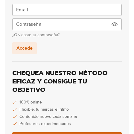
Lick #15 Rock
16
00:37
Lick #16 Rock
17
¿Olvidaste tu contraseña?
00:34
Accede
Lick #17 Rock
18
00:36
CHEQUEA NUESTRO MÉTODO
Lick #18 Rock
EFICAZ Y CONSIGUE TU
19
OBJETIVO
00:32
Lick #19 Rock
100% online
20
Flexible, tú marcas el ritmo
00:34
Contenido nuevo cada semana
Profesores experimentados
Lick #20 Blues
21