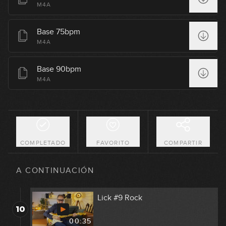
M4A
00:30
Lick #5 Country
Base 75bpm
6
M4A
00:33
Base 90bpm
Lick #6 Rock
M4A
7
00:32
Lick #7 Blues
8
00:36
COMPLETADO
FAVORITO
COMPARTIR
Lick #8 Country
9
A CONTINUACIÓN
00:29
Lick #9 Rock
10
00:35