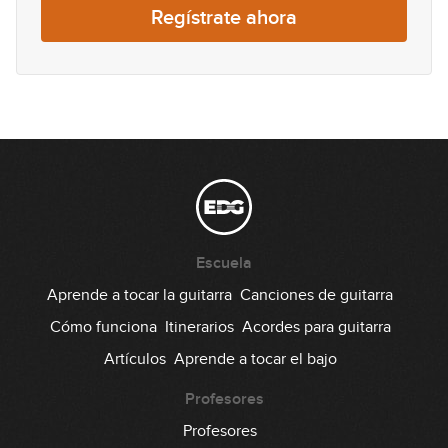
Regístrate ahora
00:35
Lick #21 Fusion
22
00:33
Lick #22 Fusion
23
00:34
Lick #23 Fusion
24
Escuela
00:35
Aprende a tocar la guitarra
Canciones de guitarra
Lick #24 Fusion
Cómo funciona
Itinerarios
Acordes para guitarra
25
Artículos
Aprende a tocar el bajo
00:34
Lick #25 Fusion
Profesores
26
Profesores
00:34