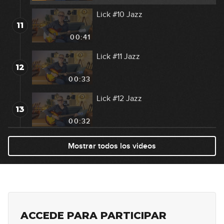
Lick #10 Jazz
11
00:41
Lick #11 Jazz
12
00:33
Lick #12 Jazz
13
00:32
Lick #13 Rock
Mostrar todos los videos
14
00:35
Lick #14 Rock
15
00:37
ACCEDE PARA PARTICIPAR