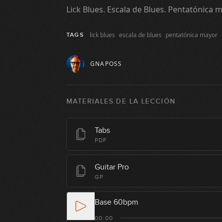
Lick Blues. Escala de Blues. Pentatónica m
lick blues
escala de blues
pentatónica mayor
TAGS
GNAPOSS
MATERIALES DE LA LECCIÓN
Tabs
PDF
Guitar Pro
GP
Base 60bpm
00:00