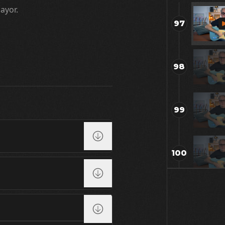
ayor.
97
98
99
100
101