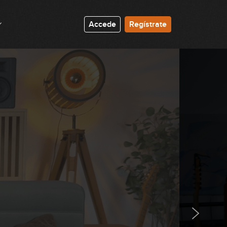
00:38
Accede
Regístrate
Lick #86 Rock
00:32
Lick #87 Rock
00:32
Lick #88 Rock
00:32
Lick #89 Rock
00:32
Lick #90 Rock