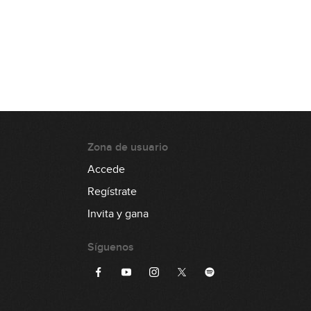
00:30
Lick #107 Jazz
00:30
Lick #108 Jazz
00:30
Zona de usuario
Accede
Lick #109 Jazz
Regístrate
00:30
Invita y gana
Lick #110 Jazz
Síguenos
00:30
Lick #111 Fusion