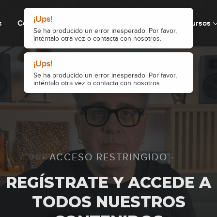
¡Ups!
s
Cómo funciona
Precio
Comunidad
Recursos
Se ha producido un error inesperado. Por favor,
inténtalo otra vez o contacta con nosotros.
87
¡Ups!
Se ha producido un error inesperado. Por favor,
88
inténtalo otra vez o contacta con nosotros.
89
· ACCESO RESTRINGIDO ·
90
REGÍSTRATE Y ACCEDE A
TODOS NUESTROS
91