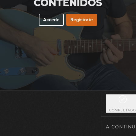
CONTENIDOS
Accede
Regístrate
92
93
94
95
COMPLETAD
96
A CONTINU