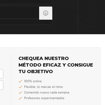
102
103
104
CHEQUEA NUESTRO
MÉTODO EFICAZ Y CONSIGUE
105
TU OBJETIVO
100% online
106
Flexible, tú marcas el ritmo
Contenido nuevo cada semana
Profesores experimentados