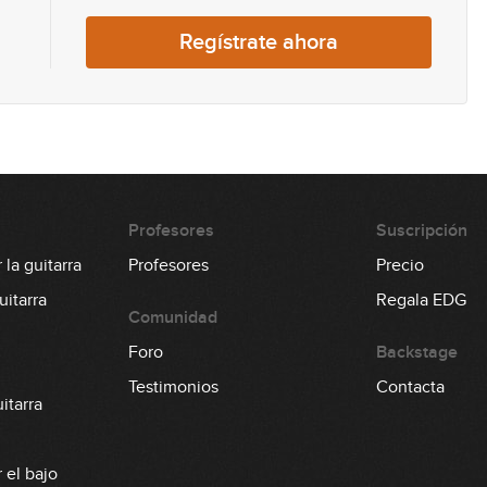
107
Regístrate ahora
108
109
Profesores
Suscripción
la guitarra
Profesores
Precio
110
itarra
Regala EDG
Comunidad
Foro
Backstage
111
Testimonios
Contacta
itarra
 el bajo
112