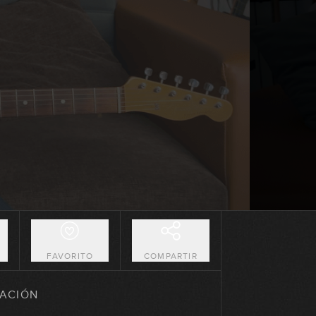
00:32
Lick #91 Blues
00:33
Lick #92 Blues
00:32
Lick #93 Blues
00:32
Lick #94 Blues
00:33
O
FAVORITO
COMPARTIR
Lick #95 Blues
ACIÓN
00:34