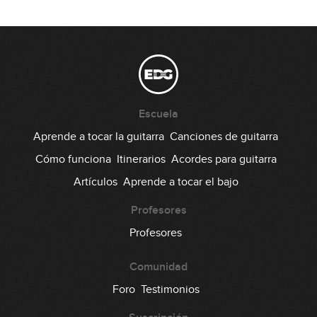
00:31
Lick #112 Fusion
113
00:31
Lick #113 Fusion
114
Escuela
00:31
Aprende a tocar la guitarra
Canciones de guitarra
Lick #114 Fusion
Cómo funciona
Itinerarios
Acordes para guitarra
115
Artículos
Aprende a tocar el bajo
00:32
Lick #115 Fusion
Profesores
116
Profesores
00:32
Comunidad
Lick #116 Fusion
117
Foro
Testimonios
00:32