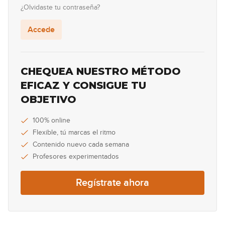
107
¿Olvidaste tu contraseña?
00:30
Accede
Lick #107 Jazz
108
00:30
CHEQUEA NUESTRO MÉTODO
Lick #108 Jazz
EFICAZ Y CONSIGUE TU
109
OBJETIVO
00:30
Lick #109 Jazz
100% online
110
Flexible, tú marcas el ritmo
00:30
Contenido nuevo cada semana
Profesores experimentados
Lick #110 Jazz
111
Regístrate ahora
00:30
Lick #111 Fusion
112