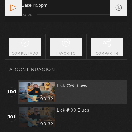
Base 115bpm
Lick #96 Blues
00:00
97
00:33
Lick #97 Blues
98
00:32
COMPLETADO
FAVORITO
COMPARTIR
Lick #98 Blues
99
A CONTINUACIÓN
00:32
Lick #99 Blues
100
00:32
Lick #100 Blues
101
00:32