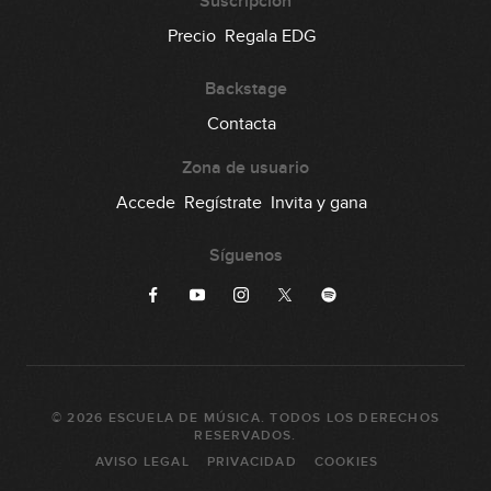
Suscripción
Lick #117 Fusion
Precio
Regala EDG
118
00:31
Backstage
Lick #118 Fusion
Contacta
119
00:32
Zona de usuario
Lick #119 Fusion
Accede
Regístrate
Invita y gana
120
00:32
Síguenos
Lick #120 Fusion
121
00:32
Lick #121 Blues
122
©
2026
ESCUELA DE MÚSICA
. TODOS LOS DERECHOS
00:29
RESERVADOS.
AVISO LEGAL
PRIVACIDAD
COOKIES
Lick #122 Blues