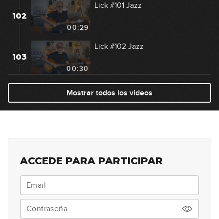
Lick #101 Jazz
102
00:29
Lick #102 Jazz
103
00:30
Lick #103 Jazz
Mostrar todos los videos
104
00:30
Lick #104 Jazz
105
00:30
ACCEDE PARA PARTICIPAR
Lick #105 Jazz
106
00:31
Lick #106 Jazz