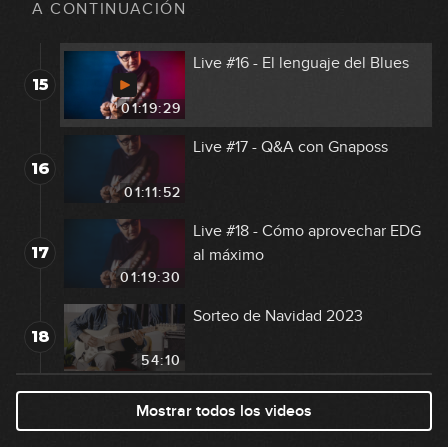
14
improvisación
A CONTINUACIÓN
01:16:51
Live #16 - El lenguaje del Blues
15
01:19:29
Live #17 - Q&A con Gnaposs
16
01:11:52
Live #18 - Cómo aprovechar EDG
17
al máximo
01:19:30
Sorteo de Navidad 2023
18
54:10
Live #20 - El modo dórico
Mostrar todos los videos
19
01:15:39