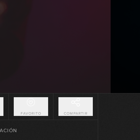
01:17:48
Live #15 - Pilares de la
improvisación
01:16:51
Live #16 - El lenguaje del Blues
01:19:29
Live #17 - Q&A con Gnaposs
01:11:52
Live #18 - Cómo aprovechar EDG
al máximo
01:19:30
O
FAVORITO
COMPARTIR
Sorteo de Navidad 2023
ACIÓN
54:10