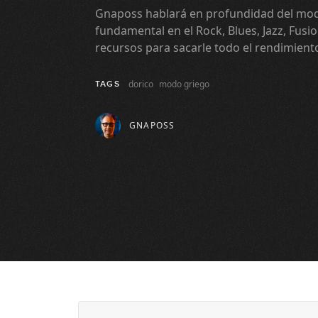
Gnaposs hablará en profundidad del mod
fundamental en el Rock, Blues, Jazz, Fusio
recursos para sacarle todo el rendimiento
dorico
modo griego
TAGS
GNAPOSS