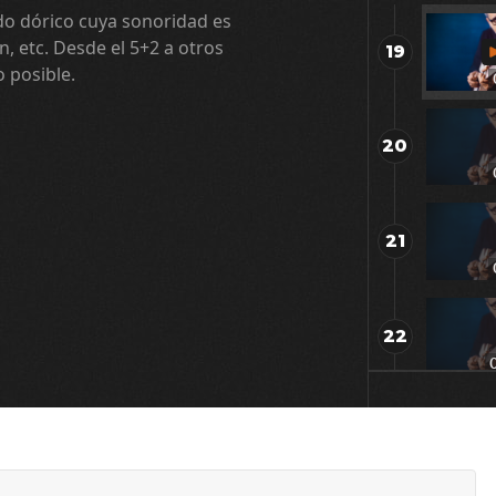
o dórico cuya sonoridad es
n, etc. Desde el 5+2 a otros
19
 posible.
20
21
22
23