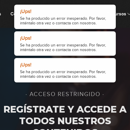
s
Cómo funciona
Precio
Comunidad
Recursos
9
10
11
· ACCESO RESTRINGIDO ·
12
REGÍSTRATE Y ACCEDE A
TODOS NUESTROS
13