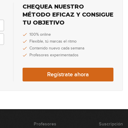
CHEQUEA NUESTRO
24
MÉTODO EFICAZ Y CONSIGUE
TU OBJETIVO
25
100% online
Flexible, tú marcas el ritmo
Contenido nuevo cada semana
Profesores experimentados
26
Regístrate ahora
27
28
Profesores
Suscripción