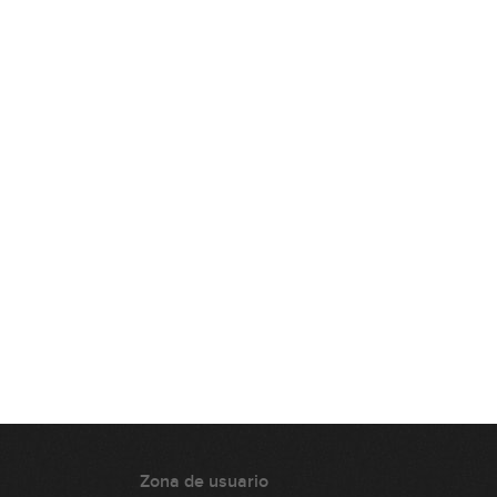
Live #25 - Cómo afrontar un solo II
01:23:23
Live #26 Sacar solos de oído nota
a nota
01:06:17
Live #27 Cómo optimizar el
sistema CAGED
01:05:59
Live #28 Sacar canciones de oído
+ guiones
01:22:31
Sorteo Navidad 2024
46:43
Live #30 El modo mixolidio
Zona de usuario