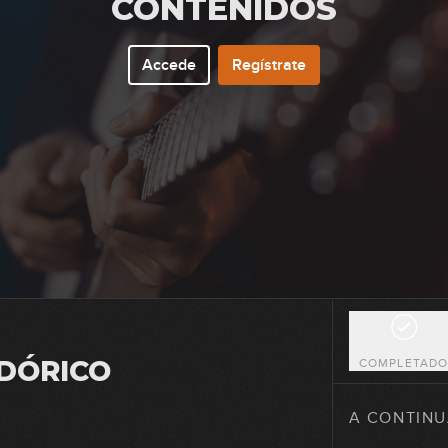
CONTENIDOS
Accede
Regístrate
14
15
16
17
 DÓRICO
COMPLETAD
18
A CONTINU