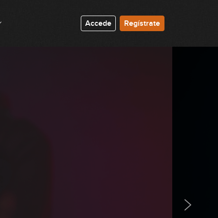
01:16:02
Accede
Regístrate
Live #10 - Los modos griegos II
01:38:17
Live #11 - Ritmo
01:28:15
Live #12 - Ejercicios para conocer
el mástil
01:16:08
Live #13 - Ejercicios para conocer
el mástil II
01:22:10
Live #14 - Cómo afrontar una
grabación