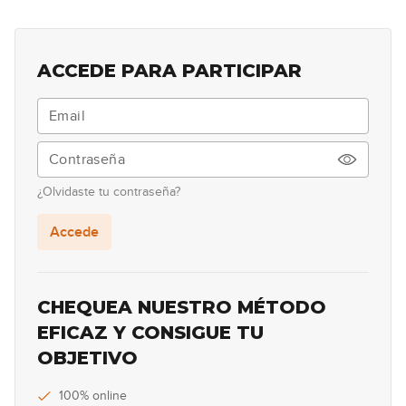
Live #7 Cómo mejorar nuestro
6
oído
01:27:07
ACCEDE PARA PARTICIPAR
Sorteo de Navidad 2022
7
39:48
Live #9 Los modos griegos
8
¿Olvidaste tu contraseña?
01:16:02
Accede
Live #10 - Los modos griegos II
9
01:38:17
CHEQUEA NUESTRO MÉTODO
Live #11 - Ritmo
EFICAZ Y CONSIGUE TU
10
OBJETIVO
01:28:15
Live #12 - Ejercicios para conocer
100% online