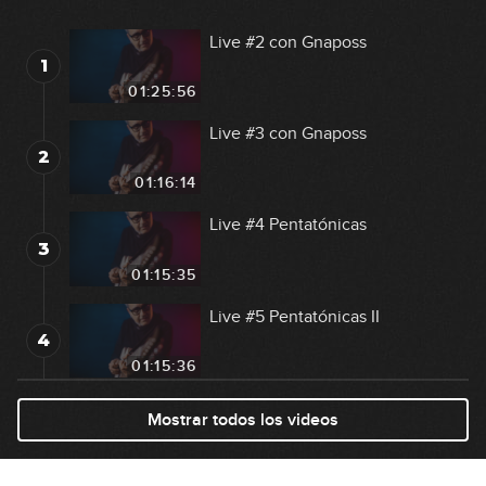
Live #2 con Gnaposs
1
01:25:56
Live #3 con Gnaposs
2
01:16:14
Live #4 Pentatónicas
3
01:15:35
Live #5 Pentatónicas II
4
01:15:36
Live #6 Cómo mejorar el estudio
Mostrar todos los videos
5
01:24:15