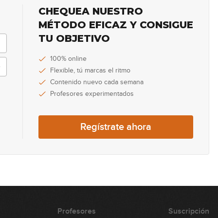
CHEQUEA NUESTRO
34
MÉTODO EFICAZ Y CONSIGUE
TU OBJETIVO
35
100% online
Flexible, tú marcas el ritmo
Contenido nuevo cada semana
Profesores experimentados
36
Regístrate ahora
37
38
Profesores
Suscripción