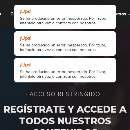
s
Cómo funciona
Precio
Comunidad
Recursos
19
20
21
· ACCESO RESTRINGIDO ·
22
REGÍSTRATE Y ACCEDE A
TODOS NUESTROS
23