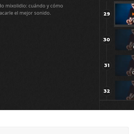
o mixolidio: cuándo y cómo
carle el mejor sonido.
29
30
31
32
33