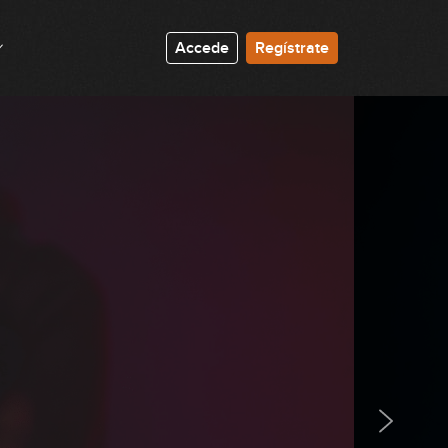
54:10
Accede
Regístrate
Live #20 - El modo dórico
01:15:39
Live #21 - Análisis armónico de
canciones reales
01:29:15
Live #22 - Análisis armónico de
canciones reales II
01:14:53
Live #23 - Cómo afrontar un solo
01:22:28
Live EDG y EDB