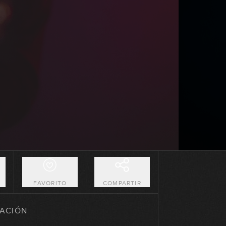
01:33:43
Live #25 - Cómo afrontar un solo II
01:23:23
Live #26 Sacar solos de oído nota
a nota
01:06:17
Live #27 Cómo optimizar el
sistema CAGED
01:05:59
Live #28 Sacar canciones de oído
+ guiones
01:22:31
O
FAVORITO
COMPARTIR
Sorteo Navidad 2024
ACIÓN
46:43