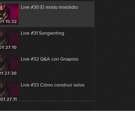
Live #30 El modo mixolidio
01:15:32
Live #31 Songwriting
01:27:10
Live #32 Q&A con Gnaposs
01:27:30
Live #33 Cómo construir solos
01:27:11
Live #34 Improvisar sobre
intercambio modal
01:21:48