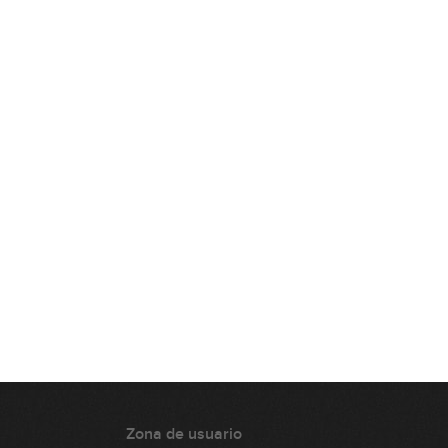
Live #35 Centro tonal vs acorde.
Parte I
01:13:43
Live #36 Centro tonal vs acorde.
Parte II
01:13:54
Live #37 - Q&A con Gnaposs
01:11:25
Live #38 - Improvisar sobre un
acorde
01:05:18
Sorteo Navidad 2025
38:57
Zona de usuario
Live #39 - Improvisar sobre un