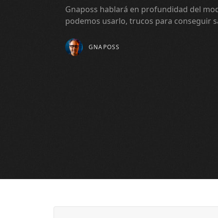
Gnaposs hablará en profundidad del mod
podemos usarlo, trucos para conseguir sa
GNAPOSS