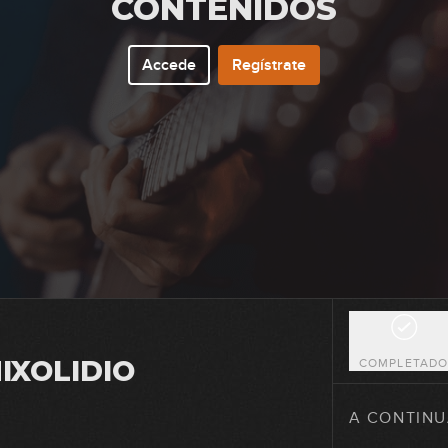
CONTENIDOS
Accede
Regístrate
24
25
26
27
IXOLIDIO
COMPLETAD
28
A CONTINU