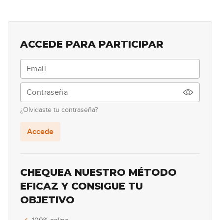
Sorteo Navidad 2025
38
38:57
ACCEDE PARA PARTICIPAR
Live #39 - Improvisar sobre un
39
acorde (Parte II)
57:04
Live #40 - Q&A con Gnaposs
40
¿Olvidaste tu contraseña?
01:11:23
Accede
Live #41 - Cómo aumentar
41
nuestro lenguaje
01:17:36
CHEQUEA NUESTRO MÉTODO
Live #42 - Importancia de
EFICAZ Y CONSIGUE TU
42
aprender escalas y arpegios
OBJETIVO
01:12:15
Live #43 - Improvisar sobre