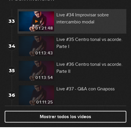
01:27:11
Live #34 Improvisar sobre
33
intercambio modal
01:21:48
Live #35 Centro tonal vs acorde.
34
Parte I
01:13:43
Live #36 Centro tonal vs acorde.
35
Parte II
01:13:54
Live #37 - Q&A con Gnaposs
36
01:11:25
Live #38 - Improvisar sobre un
Mostrar todos los videos
37
acorde
01:05:18