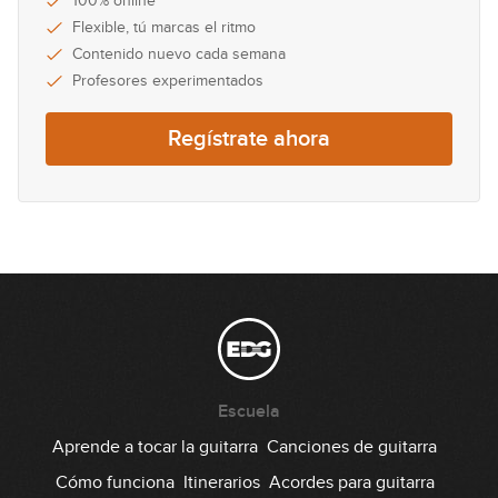
100% online
43
acordes no diatónicos
Flexible, tú marcas el ritmo
01:19:11
Contenido nuevo cada semana
Profesores experimentados
Regístrate ahora
Escuela
Aprende a tocar la guitarra
Canciones de guitarra
Cómo funciona
Itinerarios
Acordes para guitarra