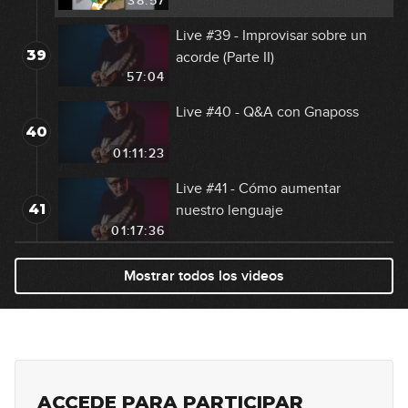
38:57
Live #39 - Improvisar sobre un
39
acorde (Parte II)
57:04
Live #40 - Q&A con Gnaposs
40
01:11:23
Live #41 - Cómo aumentar
41
nuestro lenguaje
01:17:36
Live #42 - Importancia de
Mostrar todos los videos
42
aprender escalas y arpegios
01:12:15
Live #43 - Improvisar sobre
43
acordes no diatónicos
01:19:11
ACCEDE PARA PARTICIPAR