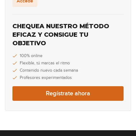
Accede
08:21
John Lennon - Imagine (simplificada)
CHEQUEA NUESTRO MÉTODO
EFICAZ Y CONSIGUE TU
11:36
OBJETIVO
Creedence Clearwater Revival -
Proud Mary (simplificada)
100% online
Flexible, tú marcas el ritmo
09:54
Contenido nuevo cada semana
U2 - Still Haven’t Found What I’m
Profesores experimentados
Looking For (simplificada)
09:13
Regístrate ahora
Enanitos verdes - Lamento boliviano
(simplificada)
08:34
The Cranberries - Zombie