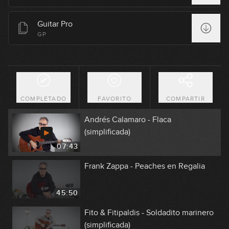
05:36
Guitar Pro
U2 - With Or Without You
GP
(simplificada)
05:42
Los Ronaldos - No puedo vivir sin ti
(simplificada)
COMPLETADO
FAVORITO
COMPARTIR
06:58
Andrés Calamaro - Flaca
(simplificada)
07:43
Frank Zappa - Peaches en Regalia
45:50
Fito & Fitipaldis - Soldadito marinero
(simplificada)