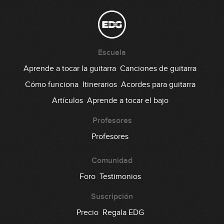
(simplificada)
06:35
Coldplay - Yellow (simplificada)
Escuela
12:07
Aprende a tocar la guitarra
Canciones de guitarra
Maná - Rayando el sol (simplificada)
Cómo funciona
Itinerarios
Acordes para guitarra
Artículos
Aprende a tocar el bajo
05:08
Profesores
M-Clan - Carolina (simplificada)
Profesores
14:21
Comunidad
Jarabe de palo - Grita (simplificada)
Foro
Testimonios
Suscripción
08:09
Precio
Regala EDG
Café Tacvba - Eres (simplificada)