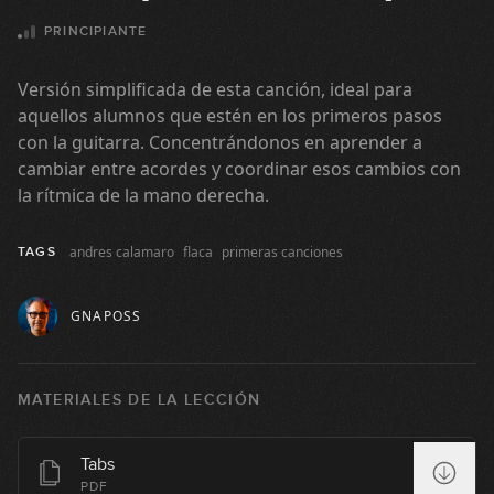
14:59
PRINCIPIANTE
Juanes - La camisa negra
Versión simplificada de esta canción, ideal para
21:41
aquellos alumnos que estén en los primeros pasos
con la guitarra. Concentrándonos en aprender a
Stevie Ray Vaughan - Mary Had A
cambiar entre acordes y coordinar esos cambios con
Little Lamb
la rítmica de la mano derecha.
26:38
Guns N' Roses - Sweet Child O' Mine
andres calamaro
flaca
primeras canciones
TAGS
33:47
GNAPOSS
Dire Straits - Sultans Of Swing
MATERIALES DE LA LECCIÓN
41:18
Bob Dylan - Knockin' On Heaven's
Tabs
Door (simplificada)
PDF