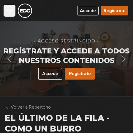
32:59
Accede
Regístrate
Lenny Kravitz - Are You Gonna Go
My Way
31:58
Caifanes - No dejes que...
· ACCESO RESTRINGIDO ·
(simplificada)
REGÍSTRATE Y ACCEDE A TODOS
10:15
NUESTROS CONTENIDOS
Maná - Clavado en un bar
Accede
Regístrate
25:03
Los Fabulosos Cadillacs - Matador
(simplificada)
Volver a Repertorio
08:58
EL ÚLTIMO DE LA FILA -
The Rolling Stones - Brown Sugar
COMO UN BURRO