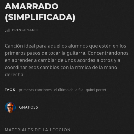
30:47
AMARRADO
U2 - I Still Haven't Found What I'm
(SIMPLIFICADA)
Looking For
16:37
PRINCIPIANTE
Muse - Plug In Baby
Canción ideal para aquellos alumnos que estén en los
primeros pasos de tocar la guitarra. Concentrándonos
22:40
en aprender a cambiar de unos acordes a otros y a
coordinar esos cambios con la rítmica de la mano
Foo Fighters - Everlong
derecha.
30:27
primeras canciones
el último de la fila
quimi portet
TAGS
Leño - Maneras de vivir
GNAPOSS
11:39
AC/DC - Highway To Hell
MATERIALES DE LA LECCIÓN