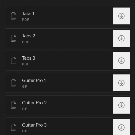
21:11
Tabs 1
Red Hot Chili Peppers - Under The
PDF
Bridge
29:25
Tabs 2
PDF
Bryan Adams - Summer Of '69
Tabs 3
19:50
PDF
Eagles - Hotel California
(simplificada)
Guitar Pro 1
GP
10:38
Supertramp - Give A Little Bit
Guitar Pro 2
GP
22:27
Guitar Pro 3
Extremoduro - La vereda de la puerta
GP
de atrás