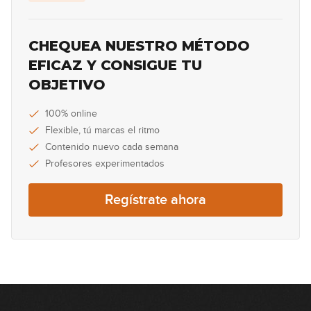
22:05
John Mayer - Gravity
CHEQUEA NUESTRO MÉTODO
EFICAZ Y CONSIGUE TU
21:17
OBJETIVO
El último de la fila - Como un burro
amarrado (simplificada)
100% online
Flexible, tú marcas el ritmo
12:34
Contenido nuevo cada semana
Extremoduro - So payaso
Profesores experimentados
17:38
Regístrate ahora
El último de la fila - Como un burro
amarrado en la puerta del baile
10:20
Red Hot Chili Peppers - Snow (Hey
Oh)