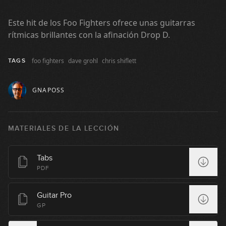
Lenny Kravitz - Are You Gonna Go
Este hit de los Foo Fighters ofrece unas guitarras
My Way
rítmicas brillantes con la afinación Drop D.
31:58
Caifanes - No dejes que...
foo fighters
dave grohl
chris shiflett
TAGS
(simplificada)
10:15
GNAPOSS
Maná - Clavado en un bar
MATERIALES DE LA LECCIÓN
25:03
Los Fabulosos Cadillacs - Matador
Tabs
(simplificada)
PDF
08:58
Guitar Pro
The Rolling Stones - Brown Sugar
GP
30:47