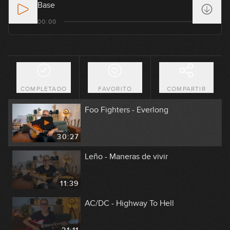
Base
U2 - I Still Haven't Found What I'm
00:00
Looking For
16:37
Muse - Plug In Baby
COMPLETADO
FAVORITO
COMPARTIR
22:40
Foo Fighters - Everlong
30:27
Leño - Maneras de vivir
11:39
AC/DC - Highway To Hell