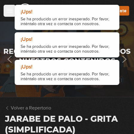
Accede
Regístrate
Hombres G - Devuélveme a mi chica
¡Ups!
(simplificada)
Se ha producido un error inesperado. Por favor,
inténtalo otra vez o contacta con nosotros.
05:03
Antonio Flores - No dudaría
¡Ups!
· ACCESO RESTRINGIDO ·
(simplificada)
Se ha producido un error inesperado. Por favor,
REGÍSTRATE Y ACCEDE A TODOS
inténtalo otra vez o contacta con nosotros.
11:09
NUESTROS CONTENIDOS
Soda Stereo - De música ligera
¡Ups!
(simplificada)
Accede
Regístrate
Se ha producido un error inesperado. Por favor,
inténtalo otra vez o contacta con nosotros.
06:59
Los Rodríguez - Mucho mejor
(simplificada)
Volver a Repertorio
08:21
JARABE DE PALO - GRITA
John Lennon - Imagine (simplificada)
(SIMPLIFICADA)