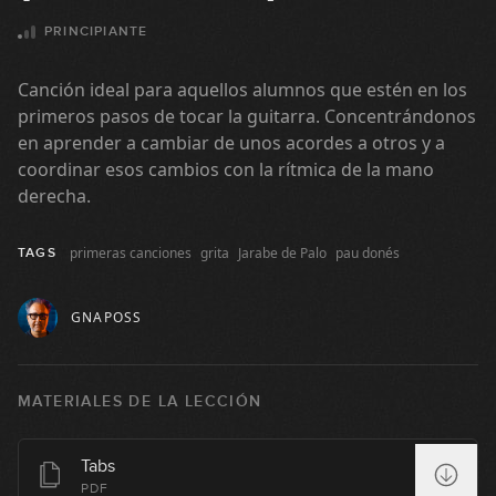
11:36
PRINCIPIANTE
Creedence Clearwater Revival -
Proud Mary (simplificada)
Canción ideal para aquellos alumnos que estén en los
09:54
primeros pasos de tocar la guitarra. Concentrándonos
en aprender a cambiar de unos acordes a otros y a
U2 - Still Haven’t Found What I’m
coordinar esos cambios con la rítmica de la mano
Looking For (simplificada)
derecha.
09:13
Enanitos verdes - Lamento boliviano
primeras canciones
grita
Jarabe de Palo
pau donés
TAGS
(simplificada)
08:34
GNAPOSS
The Cranberries - Zombie
(simplificada)
MATERIALES DE LA LECCIÓN
06:35
Coldplay - Yellow (simplificada)
Tabs
PDF