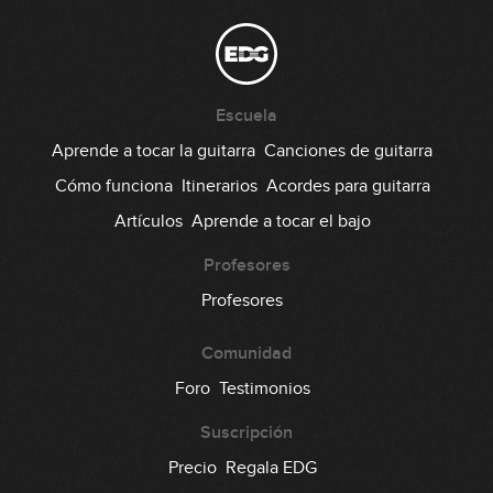
10:34
Radiohead - Creep (simplificada)
Escuela
11:16
Aprende a tocar la guitarra
Canciones de guitarra
Ritchie Valens - La Bamba
Cómo funciona
Itinerarios
Acordes para guitarra
(simplificada)
Artículos
Aprende a tocar el bajo
07:03
Profesores
The Beatles - Twist And Shout
Profesores
(simplificada)
07:03
Comunidad
The Beatles - Let It Be (simplificada)
Foro
Testimonios
Suscripción
09:39
Precio
Regala EDG
Maná - Oye mi amor (simplificada)