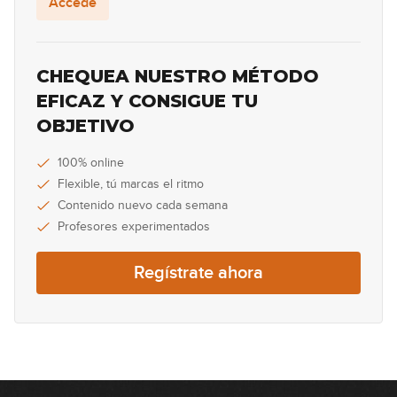
Accede
05:42
Oasis - Wonderwall (simplificada)
CHEQUEA NUESTRO MÉTODO
EFICAZ Y CONSIGUE TU
10:52
OBJETIVO
Billy Ray Cirus - Achy Breaky Heart
(No rompas más) (simplificada)
100% online
Flexible, tú marcas el ritmo
09:55
Contenido nuevo cada semana
4 Non Blondes - What's Up
Profesores experimentados
(simplificada)
06:27
Regístrate ahora
Red Hot Chili Peppers - Otherside
(simplificada)
10:23
Prince - Purple Rain (simplificada)