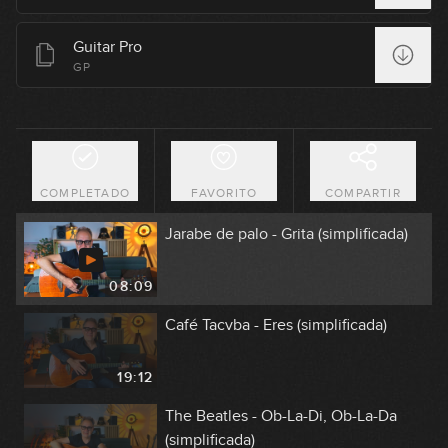
12:07
Guitar Pro
Maná - Rayando el sol (simplificada)
GP
05:08
M-Clan - Carolina (simplificada)
COMPLETADO
FAVORITO
COMPARTIR
14:21
Jarabe de palo - Grita (simplificada)
08:09
Café Tacvba - Eres (simplificada)
19:12
The Beatles - Ob-La-Di, Ob-La-Da
(simplificada)