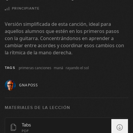
06:59
PRINCIPIANTE
Los Rodríguez - Mucho mejor
(simplificada)
Versión simplificada de esta canción, ideal para
08:21
aquellos alumnos que estén en los primeros pasos
con la guitarra. Concentrándonos en aprender a
John Lennon - Imagine (simplificada)
cambiar entre acordes y coordinar esos cambios con
la rítmica de la mano derecha.
11:36
Creedence Clearwater Revival -
primeras canciones
maná
rayando el sol
TAGS
Proud Mary (simplificada)
09:54
GNAPOSS
U2 - Still Haven’t Found What I’m
Looking For (simplificada)
MATERIALES DE LA LECCIÓN
09:13
Enanitos verdes - Lamento boliviano
Tabs
(simplificada)
PDF