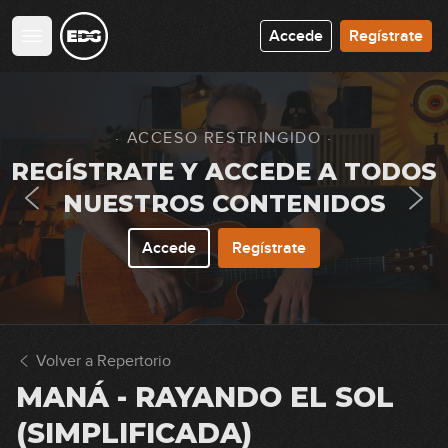
Accede
Regístrate
Fito & Fitipaldis - Soldadito marinero
(simplificada)
14:36
Hombres G - Devuélveme a mi chica
· ACCESO RESTRINGIDO ·
GRATIS
REGÍSTRATE Y ACCEDE A TODOS
30:40
NUESTROS CONTENIDOS
Hombres G - Devuélveme a mi chica
(simplificada)
Accede
Regístrate
05:03
Antonio Flores - No dudaría
(simplificada)
Volver a Repertorio
11:09
MANÁ - RAYANDO EL SOL
Soda Stereo - De música ligera
(simplificada)
(SIMPLIFICADA)