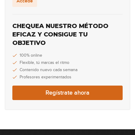
Accede
08:10
Alaska y Dinarama - A quien le
CHEQUEA NUESTRO MÉTODO
importa (simplificada)
EFICAZ Y CONSIGUE TU
05:39
OBJETIVO
Santana ft. Maná - Corazón espinado
(simplificada)
100% online
Flexible, tú marcas el ritmo
05:42
Contenido nuevo cada semana
Oasis - Wonderwall (simplificada)
Profesores experimentados
10:52
Regístrate ahora
Billy Ray Cirus - Achy Breaky Heart
(No rompas más) (simplificada)
09:55
4 Non Blondes - What's Up