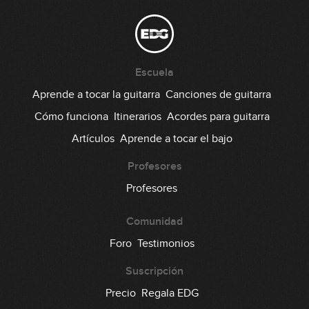
(simplificada)
06:27
Red Hot Chili Peppers - Otherside
(simplificada)
Escuela
10:23
Aprende a tocar la guitarra
Canciones de guitarra
Prince - Purple Rain (simplificada)
Cómo funciona
Itinerarios
Acordes para guitarra
Artículos
Aprende a tocar el bajo
10:34
Profesores
Radiohead - Creep (simplificada)
Profesores
11:16
Comunidad
Ritchie Valens - La Bamba
Foro
Testimonios
(simplificada)
Suscripción
07:03
Precio
Regala EDG
The Beatles - Twist And Shout