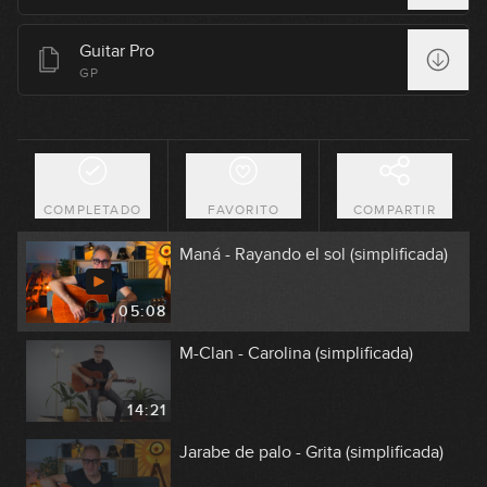
08:34
Guitar Pro
The Cranberries - Zombie
GP
(simplificada)
06:35
Coldplay - Yellow (simplificada)
COMPLETADO
FAVORITO
COMPARTIR
12:07
Maná - Rayando el sol (simplificada)
05:08
M-Clan - Carolina (simplificada)
14:21
Jarabe de palo - Grita (simplificada)