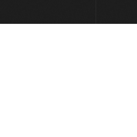
3:27
Coldplay - Viva la vida (simplificada)
6:41
Van Morrison - Brown Eyed Girl
(simplificada)
7:35
M-Clan - Llamando a la tierra
(Serenade from The Stars)
(simplificada)
7:52
Pink Floyd - Another Brick In The
Wall Pt. 2
2:59
Lenny Kravitz - Are You Gonna Go
My Way