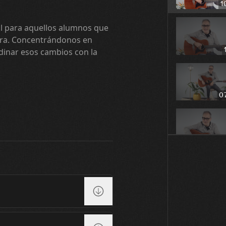
1
eal para aquellos alumnos que
arra. Concentrándonos en
dinar esos cambios con la
0
0
0