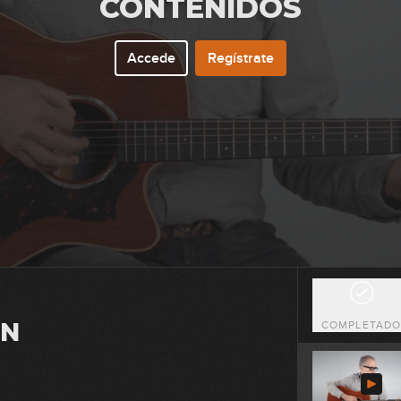
CONTENIDOS
0
Accede
Regístrate
1
0
0
IN
COMPLETAD
1