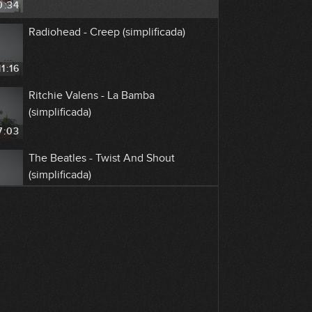
0:34
Radiohead - Creep (simplificada)
11:16
Ritchie Valens - La Bamba
(simplificada)
7:03
The Beatles - Twist And Shout
(simplificada)
7:03
The Beatles - Let It Be (simplificada)
9:39
Maná - Oye mi amor (simplificada)