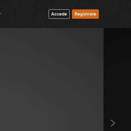
8:44
The Beatles - All My Loving
Accede
Regístrate
(simplificada)
3:23
The Beatles - A Hard Day’s Night
(simplificada)
5:26
Oasis - Don't Look Back in Anger
(simplificada)
8:10
Alaska y Dinarama - A quien le
importa (simplificada)
5:39
Santana ft. Maná - Corazón espinado
(simplificada)