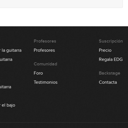
3
1
Profesores
Suscripción
la guitarra
Profesores
Precio
2
itarra
Regala EDG
Comunidad
Foro
Backstage
0
Testimonios
Contacta
itarra
 el bajo
3