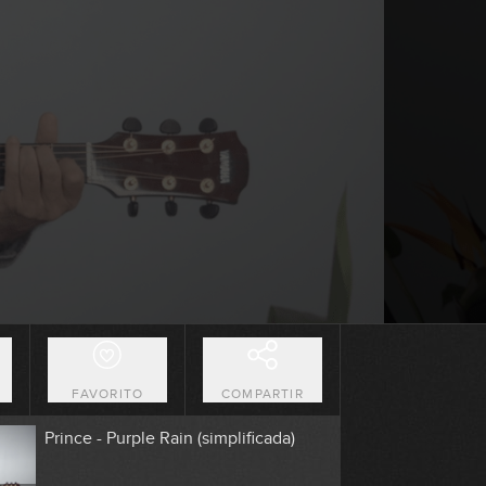
5:42
Oasis - Wonderwall (simplificada)
0:52
Billy Ray Cirus - Achy Breaky Heart
(No rompas más) (simplificada)
9:55
4 Non Blondes - What's Up
(simplificada)
6:27
Red Hot Chili Peppers - Otherside
(simplificada)
O
FAVORITO
COMPARTIR
0:23
Prince - Purple Rain (simplificada)