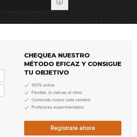
1
0
CHEQUEA NUESTRO
0
MÉTODO EFICAZ Y CONSIGUE
TU OBJETIVO
100% online
0
Flexible, tú marcas el ritmo
Contenido nuevo cada semana
Profesores experimentados
3
Regístrate ahora