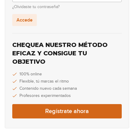
12:34
¿Olvidaste tu contraseña?
Extremoduro - So payaso
Accede
17:38
El último de la fila - Como un burro
CHEQUEA NUESTRO MÉTODO
amarrado en la puerta del baile
EFICAZ Y CONSIGUE TU
10:20
OBJETIVO
Red Hot Chili Peppers - Snow (Hey
Oh)
100% online
Flexible, tú marcas el ritmo
14:42
Contenido nuevo cada semana
Profesores experimentados
Regístrate ahora