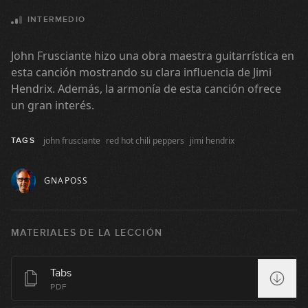
Maná - Clavado en un bar
INTERMEDIO
25:03
John Frusciante hizo una obra maestra guitarrística en
esta canción mostrando su clara influencia de Jimi
Los Fabulosos Cadillacs - Matador
Hendrix. Además, la armonía de esta canción ofrece
(simplificada)
un gran interés.
08:58
The Rolling Stones - Brown Sugar
john frusciante
red hot chili peppers
jimi hendrix
TAGS
30:47
GNAPOSS
U2 - I Still Haven't Found What I'm
Looking For
MATERIALES DE LA LECCIÓN
16:37
Muse - Plug In Baby
Tabs
PDF
22:40