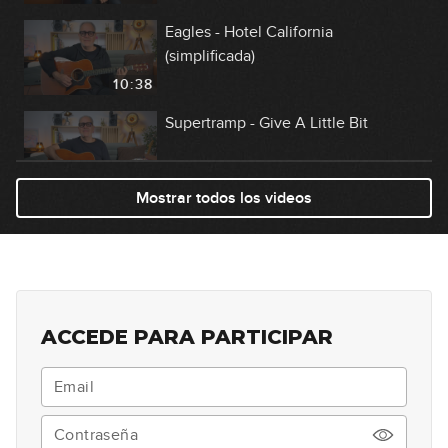
Eagles - Hotel California
(simplificada)
10:38
Supertramp - Give A Little Bit
22:27
Mostrar todos los videos
Extremoduro - La vereda de la puerta
de atrás
22:05
John Mayer - Gravity
ACCEDE PARA PARTICIPAR
21:17
El último de la fila - Como un burro
amarrado (simplificada)