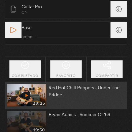
Guitar Pro
Foo Fighters - Everlong
GP
30:27
Base
Leño - Maneras de vivir
00:00
11:39
AC/DC - Highway To Hell
COMPLETADO
FAVORITO
COMPARTIR
21:11
Red Hot Chili Peppers - Under The
Bridge
29:25
Bryan Adams - Summer Of '69
19:50