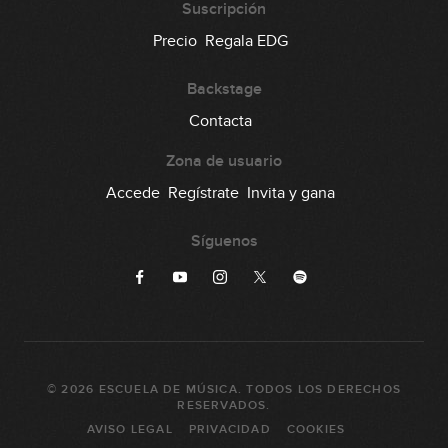
Suscripción
Precio
Regala EDG
Backstage
Contacta
Zona de usuario
Accede
Regístrate
Invita y gana
Síguenos
©
2026
ESCUELA DE MÚSICA
. TODOS LOS DERECHOS
RESERVADOS.
AVISO LEGAL
PRIVACIDAD
COOKIES