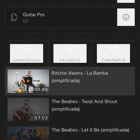
10:23
Guitar Pro
Prince - Purple Rain (simplificada)
GP
10:34
Radiohead - Creep (simplificada)
COMPLETADO
FAVORITO
COMPARTIR
11:16
Ritchie Valens - La Bamba
(simplificada)
07:03
The Beatles - Twist And Shout
(simplificada)
07:03
The Beatles - Let It Be (simplificada)