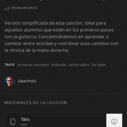
05:39
PRINCIPIANTE
Santana ft. Maná - Corazón espinado
(simplificada)
Versión simplificada de esta canción, ideal para
05:42
aquellos alumnos que estén en los primeros pasos
con la guitarra. Concentrándonos en aprender a
Oasis - Wonderwall (simplificada)
cambiar entre acordes y coordinar esos cambios con
la rítmica de la mano derecha.
10:52
Billy Ray Cirus - Achy Breaky Heart
primeras canciones
la Bamba
ritchie valens
los lobos
TAGS
(No rompas más) (simplificada)
09:55
GNAPOSS
4 Non Blondes - What's Up
(simplificada)
MATERIALES DE LA LECCIÓN
06:27
Red Hot Chili Peppers - Otherside
Tabs
(simplificada)
PDF