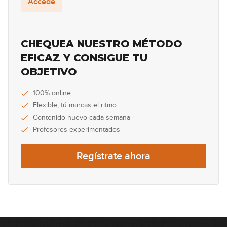
Accede
32:59
Lenny Kravitz - Are You Gonna Go
CHEQUEA NUESTRO MÉTODO
My Way
EFICAZ Y CONSIGUE TU
31:58
OBJETIVO
Caifanes - No dejes que...
(simplificada)
100% online
Flexible, tú marcas el ritmo
10:15
Contenido nuevo cada semana
Maná - Clavado en un bar
Profesores experimentados
25:03
Regístrate ahora
Los Fabulosos Cadillacs - Matador
(simplificada)
08:58
The Rolling Stones - Brown Sugar