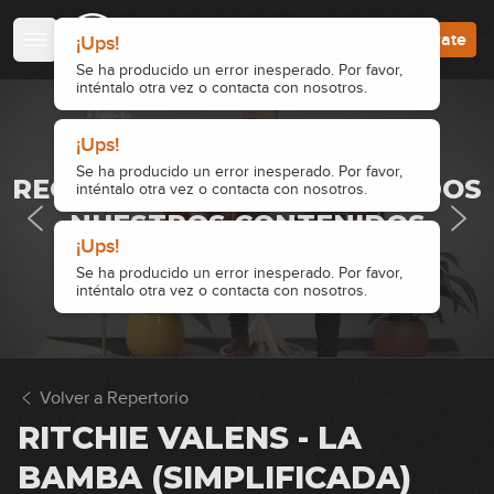
Accede
Regístrate
The Beatles - Ob-La-Di, Ob-La-Da
¡Ups!
(simplificada)
Se ha producido un error inesperado. Por favor,
inténtalo otra vez o contacta con nosotros.
08:44
The Beatles - All My Loving
¡Ups!
· ACCESO RESTRINGIDO ·
(simplificada)
Se ha producido un error inesperado. Por favor,
REGÍSTRATE Y ACCEDE A TODOS
inténtalo otra vez o contacta con nosotros.
13:23
NUESTROS CONTENIDOS
The Beatles - A Hard Day’s Night
¡Ups!
(simplificada)
Accede
Regístrate
Se ha producido un error inesperado. Por favor,
inténtalo otra vez o contacta con nosotros.
05:26
Oasis - Don't Look Back in Anger
(simplificada)
Volver a Repertorio
08:10
RITCHIE VALENS - LA
Alaska y Dinarama - A quien le
importa (simplificada)
BAMBA (SIMPLIFICADA)