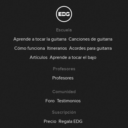
30:47
U2 - I Still Haven't Found What I'm
Looking For
Escuela
16:37
Aprende a tocar la guitarra
Canciones de guitarra
Muse - Plug In Baby
Cómo funciona
Itinerarios
Acordes para guitarra
Artículos
Aprende a tocar el bajo
22:40
Profesores
Foo Fighters - Everlong
Profesores
30:27
Comunidad
Leño - Maneras de vivir
Foro
Testimonios
Suscripción
11:39
Precio
Regala EDG
AC/DC - Highway To Hell