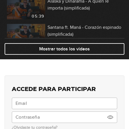
Alaska y Dinarama - A quien le
importa (simplificada)
05:39
Santana ft. Maná - Corazón espinado
(simplificada)
05:42
Mostrar todos los videos
Oasis - Wonderwall (simplificada)
10:52
Billy Ray Cirus - Achy Breaky Heart
(No rompas más) (simplificada)
ACCEDE PARA PARTICIPAR
09:55
4 Non Blondes - What's Up
(simplificada)
06:27
¿Olvidaste tu contraseña?