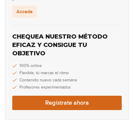
Red Hot Chili Peppers - Otherside
(simplificada)
Accede
10:23
Prince - Purple Rain (simplificada)
CHEQUEA NUESTRO MÉTODO
EFICAZ Y CONSIGUE TU
10:34
OBJETIVO
Radiohead - Creep (simplificada)
100% online
Flexible, tú marcas el ritmo
11:16
Contenido nuevo cada semana
Ritchie Valens - La Bamba
Profesores experimentados
(simplificada)
07:03
Regístrate ahora
The Beatles - Twist And Shout
(simplificada)
07:03