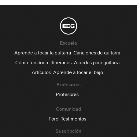
The Beatles - Let It Be (simplificada)
09:39
Maná - Oye mi amor (simplificada)
Escuela
13:27
Aprende a tocar la guitarra
Canciones de guitarra
Coldplay - Viva la vida (simplificada)
Cómo funciona
Itinerarios
Acordes para guitarra
Artículos
Aprende a tocar el bajo
06:41
Profesores
Van Morrison - Brown Eyed Girl
Profesores
(simplificada)
07:35
Comunidad
M-Clan - Llamando a la tierra
Foro
Testimonios
(Serenade from The Stars)
Suscripción
(simplificada)
07:52