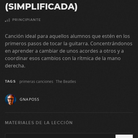
(simplificada)
(SIMPLIFICADA)
06:35
PRINCIPIANTE
Coldplay - Yellow (simplificada)
Canción ideal para aquellos alumnos que estén en los
12:07
primeros pasos de tocar la guitarra. Concentrándonos
en aprender a cambiar de unos acordes a otros y a
Maná - Rayando el sol (simplificada)
coordinar esos cambios con la rítmica de la mano
derecha.
05:08
M-Clan - Carolina (simplificada)
primeras canciones
The Beatles
TAGS
14:21
GNAPOSS
Jarabe de palo - Grita (simplificada)
MATERIALES DE LA LECCIÓN
08:09
Café Tacvba - Eres (simplificada)