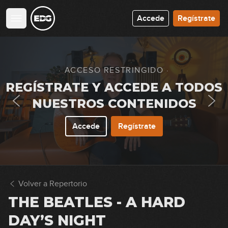
(simplificada)
Accede
Regístrate
08:21
John Lennon - Imagine (simplificada)
11:36
· ACCESO RESTRINGIDO ·
Creedence Clearwater Revival -
REGÍSTRATE Y ACCEDE A TODOS
Proud Mary (simplificada)
NUESTROS CONTENIDOS
09:54
Accede
Regístrate
U2 - Still Haven’t Found What I’m
Looking For (simplificada)
09:13
Enanitos verdes - Lamento boliviano
Volver a Repertorio
(simplificada)
THE BEATLES - A HARD
08:34
DAY’S NIGHT
The Cranberries - Zombie