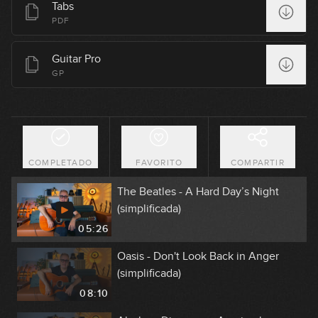
Tabs
PDF
19:12
Guitar Pro
The Beatles - Ob-La-Di, Ob-La-Da
GP
(simplificada)
08:44
The Beatles - All My Loving
(simplificada)
COMPLETADO
FAVORITO
COMPARTIR
13:23
The Beatles - A Hard Day’s Night
(simplificada)
05:26
Oasis - Don't Look Back in Anger
(simplificada)
08:10