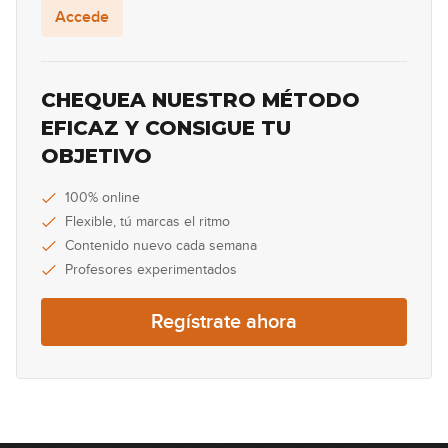
Accede
26:07
Billie Eilish - Ocean Eyes
CHEQUEA NUESTRO MÉTODO
EFICAZ Y CONSIGUE TU
20:42
OBJETIVO
Maná - El muelle de San Blas
100% online
GRATIS
Flexible, tú marcas el ritmo
35:07
Contenido nuevo cada semana
Yahritza y Su Esencia - Soy el único
Profesores experimentados
GRATIS
19:11
Regístrate ahora
Héroes del Silencio - Entre dos
tierras
40:34
Ennio Morricone - Sister Sara's