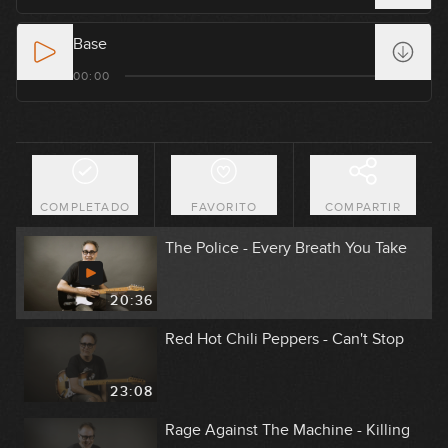
19:40
Base
Jarabe de Palo - La flaca
00:00
19:48
Chuck Berry - Johnny B. Goode
COMPLETADO
FAVORITO
COMPARTIR
16:08
The Police - Every Breath You Take
20:36
Red Hot Chili Peppers - Can't Stop
23:08
Rage Against The Machine - Killing