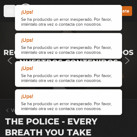
Accede
Regístrate
¡Ups!
Se ha producido un error inesperado. Por favor,
inténtalo otra vez o contacta con nosotros.
¡Ups!
· ACCESO RESTRINGIDO ·
Se ha producido un error inesperado. Por favor,
REGÍSTRATE Y ACCEDE A TODOS
inténtalo otra vez o contacta con nosotros.
NUESTROS CONTENIDOS
¡Ups!
Accede
Regístrate
Se ha producido un error inesperado. Por favor,
inténtalo otra vez o contacta con nosotros.
¡Ups!
Se ha producido un error inesperado. Por favor,
inténtalo otra vez o contacta con nosotros.
Volver a Repertorio
THE POLICE - EVERY
BREATH YOU TAKE