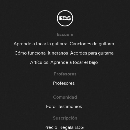
Theme
14:59
Juanes - La camisa negra
Escuela
21:41
Aprende a tocar la guitarra
Canciones de guitarra
Stevie Ray Vaughan - Mary Had A
Cómo funciona
Itinerarios
Acordes para guitarra
Little Lamb
Artículos
Aprende a tocar el bajo
26:38
Profesores
Guns N' Roses - Sweet Child O' Mine
Profesores
33:47
Comunidad
Dire Straits - Sultans Of Swing
Foro
Testimonios
Suscripción
41:18
Precio
Regala EDG