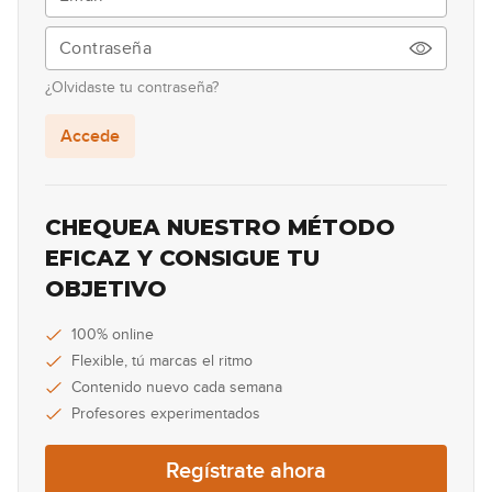
34:00
Abril 2025: Acompañante
43
¿Olvidaste tu contraseña?
14:25
Accede
Abril 2025: Solista
44
44:17
CHEQUEA NUESTRO MÉTODO
Mayo 2025: Acompañante
EFICAZ Y CONSIGUE TU
45
OBJETIVO
17:42
Mayo 2025: Solista
100% online
46
Flexible, tú marcas el ritmo
25:37
Contenido nuevo cada semana
Profesores experimentados
Junio 2025: Acompañante
47
Regístrate ahora
20:43