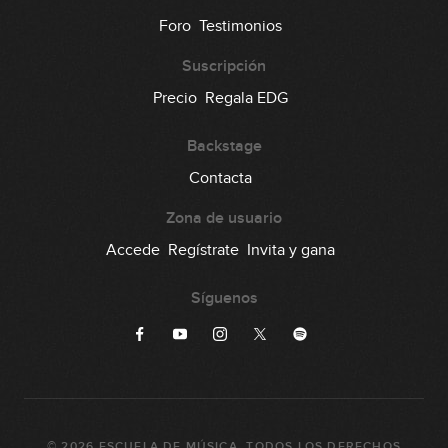
53
Foro
Testimonios
24:50
Suscripción
Octubre 2025: Solista
Precio
Regala EDG
54
30:48
Backstage
Noviembre 2025: Acompañante
Contacta
55
12:27
Zona de usuario
Noviembre 2025: Solista
Accede
Regístrate
Invita y gana
56
19:25
Síguenos
©
2026
ESCUELA DE MÚSICA
. TODOS LOS DERECHOS