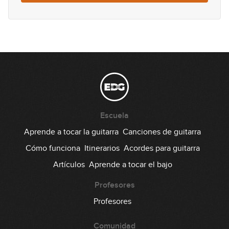
Junio 2025: Solista
48
23:27
Julio - Agosto 2025:
49
Acompañante
18:42
Julio - Agosto 2025: Solista
50
Escuela
38:53
Aprende a tocar la guitarra
Canciones de guitarra
Septiembre 2025: Acompañante
Cómo funciona
Itinerarios
Acordes para guitarra
51
Artículos
Aprende a tocar el bajo
12:58
Septiembre 2025: Solista
Profesores
52
Profesores
09:46
Comunidad
Octubre 2025: Acompañante