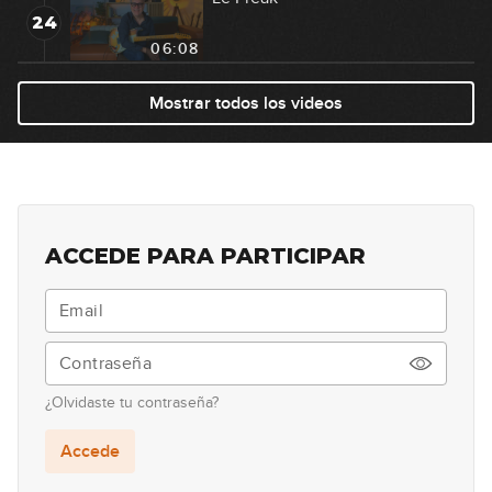
24
06:08
Cochise
Mostrar todos los videos
25
06:44
Eye Of The Tiger
26
04:52
ACCEDE PARA PARTICIPAR
Even Flow
27
06:11
Holy Diver
28
¿Olvidaste tu contraseña?
04:01
Accede
Sunshine Of Your Love
29