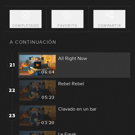
The Trooper
19
10:39
COMPLETADO
FAVORITO
COMPARTIR
Hold The Line
20
A CONTINUACIÓN
05:57
All Right Now
21
06:04
Rebel Rebel
22
05:23
Clavado en un bar
23
03:20
Le Freak