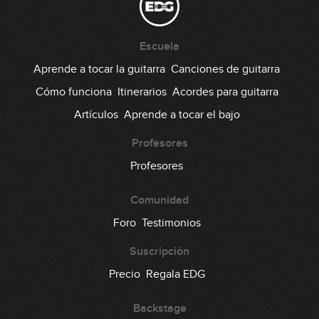
Are You Gonna Be My Girl
35
Escuela
04:46
Aprende a tocar la guitarra
Canciones de guitarra
Money For Nothing
Cómo funciona
Itinerarios
Acordes para guitarra
36
Artículos
Aprende a tocar el bajo
02:38
Shine On You Crazy Diamond
Profesores
37
Profesores
02:46
Comunidad
Life in the Fast Lane
38
Foro
Testimonios
04:33
Suscripción
No One Knows
Precio
Regala EDG
39
04:11
Backstage