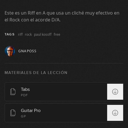
04:05
Este es un Riff en A que usa un cliché muy efectivo en
Money
el Rock con el acorde D/A.
14
05:34
riff
rock
paul kosoff
free
TAGS
Outshined
15
GNAPOSS
05:38
Born To Be Wild
16
MATERIALES DE LA LECCIÓN
03:57
Black Dog
Tabs
17
PDF
09:30
Guitar Pro
Smoke On The Water
GP
18
06:32