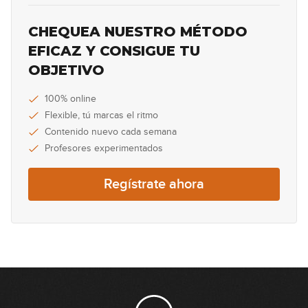
04:42
CHEQUEA NUESTRO MÉTODO
Breaking The Law
EFICAZ Y CONSIGUE TU
30
OBJETIVO
03:41
Long Train Running
100% online
31
Flexible, tú marcas el ritmo
07:29
Contenido nuevo cada semana
Profesores experimentados
Belief
32
Regístrate ahora
07:25
Shape Of My Heart
33
08:59
Testify
34
04:49