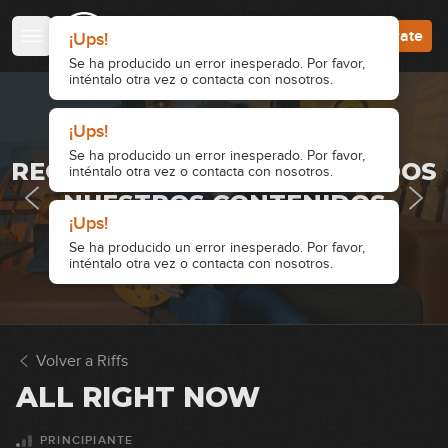
8
Accede
Regístrate
¡Ups!
08:55
Se ha producido un error inesperado. Por favor,
Ain't Talking 'bout Love
inténtalo otra vez o contacta con nosotros.
9
08:18
¡Ups!
· ACCESO RESTRINGIDO ·
Se ha producido un error inesperado. Por favor,
Enter Sandman
REGÍSTRATE Y ACCEDE A TODOS
inténtalo otra vez o contacta con nosotros.
10
NUESTROS CONTENIDOS
09:25
¡Ups!
Beat It
Accede
Regístrate
Se ha producido un error inesperado. Por favor,
inténtalo otra vez o contacta con nosotros.
11
06:24
Walk This Way
12
Volver a Riffs
07:18
ALL RIGHT NOW
Ace of Spades
13
PRINCIPIANTE