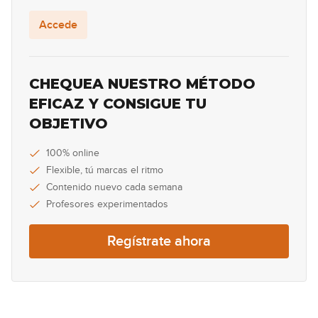
09:30
Accede
Smoke On The Water
18
06:32
CHEQUEA NUESTRO MÉTODO
The Trooper
EFICAZ Y CONSIGUE TU
19
OBJETIVO
10:39
Hold The Line
100% online
20
Flexible, tú marcas el ritmo
05:57
Contenido nuevo cada semana
Profesores experimentados
All Right Now
21
Regístrate ahora
06:04
Rebel Rebel
22
05:23