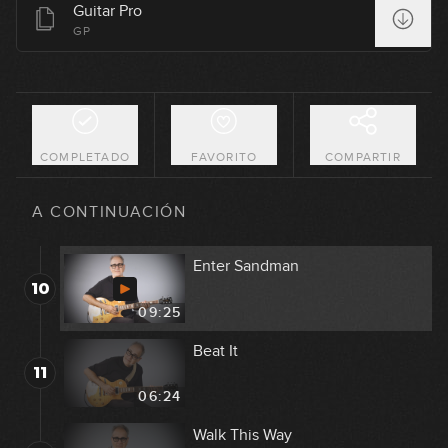
Guitar Pro
Back in Black
GP
7
08:32
La Grange
8
08:55
COMPLETADO
FAVORITO
COMPARTIR
Ain't Talking 'bout Love
9
A CONTINUACIÓN
08:18
Enter Sandman
10
09:25
Beat It
11
06:24
Walk This Way