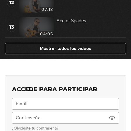
12
07:18
Ace of Spades
13
04:05
Money
Mostrar todos los videos
14
05:34
Outshined
15
05:38
ACCEDE PARA PARTICIPAR
Born To Be Wild
16
03:57
Black Dog
17
¿Olvidaste tu contraseña?