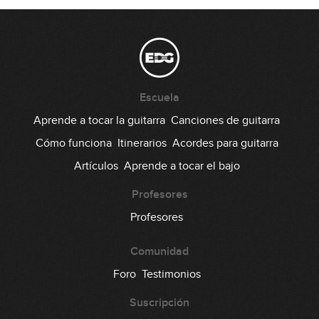
Clavado en un bar
23
03:20
Le Freak
24
Escuela
06:08
Aprende a tocar la guitarra
Canciones de guitarra
Cochise
Cómo funciona
Itinerarios
Acordes para guitarra
25
Artículos
Aprende a tocar el bajo
06:44
Eye Of The Tiger
Profesores
26
Profesores
04:52
Comunidad
Even Flow
27
Foro
Testimonios
06:11
Suscripción
Holy Diver