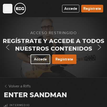
Accede
Regístrate
· ACCESO RESTRINGIDO ·
REGÍSTRATE Y ACCEDE A TODOS
NUESTROS CONTENIDOS
Accede
Regístrate
Volver a Riffs
ENTER SANDMAN
Paranoid
1
INTERMEDIO