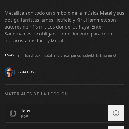
03:23
Day Tripper
Metallica son todo un símbolo de la música Metal y sus
2
dos guitarristas James Hetfield y Kirk Hammett son
04:56
autores de riffs míticos donde los haya. Enter
Sandman es de obligado conocimiento para todo
Layla
guitarrista de Rock y Metal.
3
10:12
riff
hard rock
metal
metallica
james hetfield
kirk hammett
TAGS
Sweet Home Alabama
4
GRATIS
GNAPOSS
10:49
Walk
5
MATERIALES DE LA LECCIÓN
11:55
Crazy Train
Tabs
6
PDF
12:07