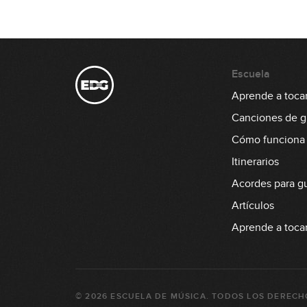
Escuela
Aprende a tocar 
Canciones de gu
Cómo funciona
Itinerarios
Acordes para gu
Artículos
Aprende a tocar
©
2026
ESCUELA DE MÚSICA
. TODOS LOS DERECH