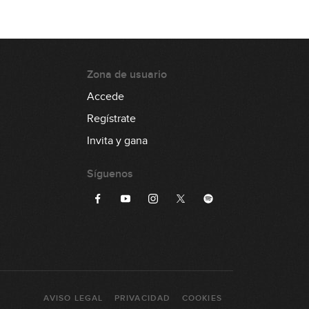
04:05
Money
Zona de usuario
05:34
Accede
Outshined
Regístrate
Invita y gana
05:38
Born To Be Wild
Síguenos
03:57
Black Dog
09:30
Smoke On The Water
AVISO LEGAL
PRIVACIDAD
COOKIES