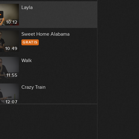
Layla
10:12
Sweet Home Alabama
GRATIS
10:49
Walk
11:55
Crazy Train
12:07
Back in Black
08:32