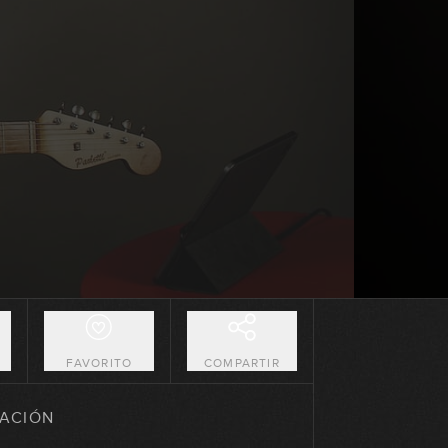
Paranoid
03:23
O
FAVORITO
COMPARTIR
Day Tripper
ACIÓN
04:56