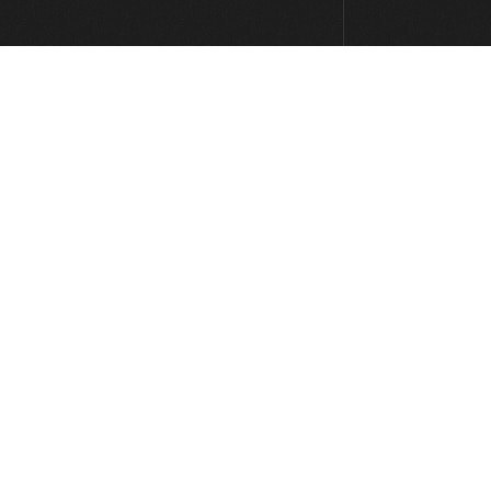
La Grange
08:55
Ain't Talking 'bout Love
08:18
Enter Sandman
09:25
Beat It
06:24
Walk This Way
07:18
Ace of Spades