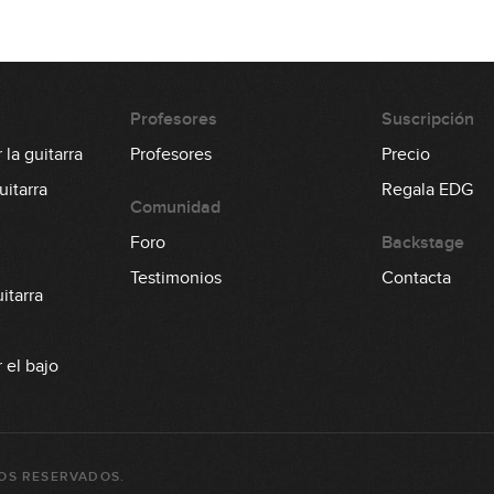
13
14
Profesores
Suscripción
la guitarra
Profesores
Precio
itarra
Regala EDG
15
Comunidad
Foro
Backstage
Testimonios
Contacta
16
itarra
 el bajo
17
OS RESERVADOS.
18