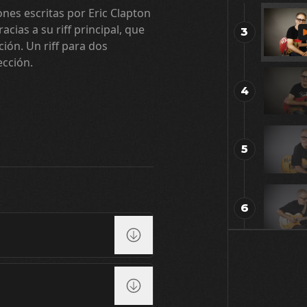
nes escritas por Eric Clapton
cias a su riff principal, que
3
ción. Un riff para dos
ección.
4
5
6
7