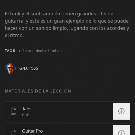
Clavado en un bar
23
El funk y el soul también tienen grandes riffs de
03:20
guitarra, y este es un gran ejemplo de lo que se puede
hacer con un sonido limpio, jugando con los acordes y
Le Freak
el ritmo.
24
06:08
riff
rock
doobie brothers
TAGS
Cochise
25
GNAPOSS
06:44
Eye Of The Tiger
26
MATERIALES DE LA LECCIÓN
04:52
Even Flow
Tabs
27
PDF
06:11
Guitar Pro
Holy Diver