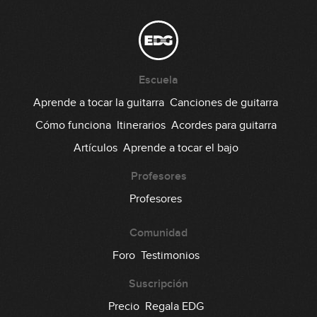
44
02:16
Hells Bells
45
Escuela
04:14
Aprende a tocar la guitarra
Canciones de guitarra
Painkiller
Cómo funciona
Itinerarios
Acordes para guitarra
46
Artículos
Aprende a tocar el bajo
04:22
Cowboys From Hell
Profesores
47
Profesores
03:38
Comunidad
Guerrilla Radio
48
Foro
Testimonios
02:52
Suscripción
Burn
Precio
Regala EDG
49