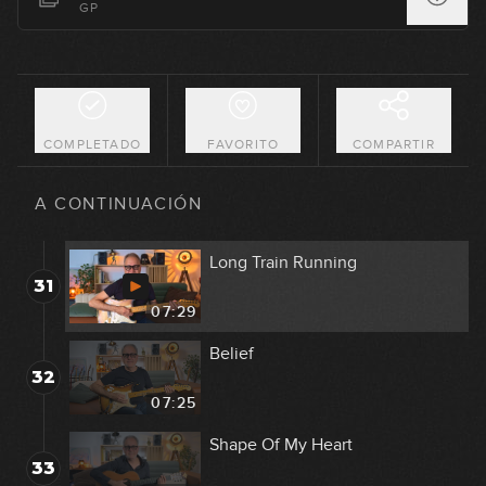
GP
28
04:01
Sunshine Of Your Love
29
04:42
COMPLETADO
FAVORITO
COMPARTIR
Breaking The Law
30
A CONTINUACIÓN
03:41
Long Train Running
31
07:29
Belief
32
07:25
Shape Of My Heart
33