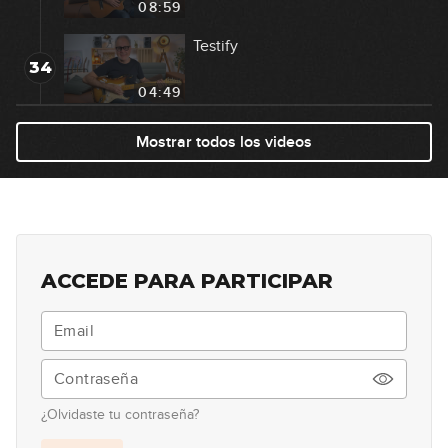
08:59
Testify
34
04:49
Are You Gonna Be My Girl
Mostrar todos los videos
35
04:46
Money For Nothing
36
02:38
ACCEDE PARA PARTICIPAR
Shine On You Crazy Diamond
37
02:46
Life in the Fast Lane
38
¿Olvidaste tu contraseña?
04:33