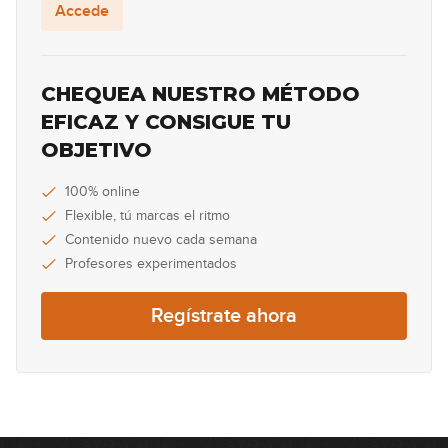
Accede
No One Knows
39
04:11
CHEQUEA NUESTRO MÉTODO
Always On The Run
EFICAZ Y CONSIGUE TU
40
OBJETIVO
10:56
Ticket to Ride
100% online
41
Flexible, tú marcas el ritmo
03:26
Contenido nuevo cada semana
Profesores experimentados
Snow
42
Regístrate ahora
04:07
Seek and Destroy
43
05:47
Symphony Of Destruction