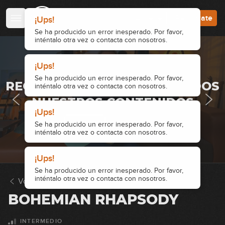
Accede
Regístrate
¡Ups!
Se ha producido un error inesperado. Por favor,
inténtalo otra vez o contacta con nosotros.
¡Ups!
· ACCESO RESTRINGIDO ·
Se ha producido un error inesperado. Por favor,
REGÍSTRATE Y ACCEDE A TODOS
inténtalo otra vez o contacta con nosotros.
NUESTROS CONTENIDOS
¡Ups!
Accede
Regístrate
Se ha producido un error inesperado. Por favor,
inténtalo otra vez o contacta con nosotros.
¡Ups!
Se ha producido un error inesperado. Por favor,
inténtalo otra vez o contacta con nosotros.
Volver a Solos
BOHEMIAN RHAPSODY
INTERMEDIO