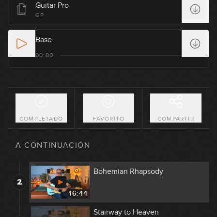
Guitar Pro
GP
Base
00:00
COMPLETADO
FAVORITO
COMPARTIR
Comfortably Numb
1
A CONTINUACIÓN
16:45
Bohemian Rhapsody
2
16:44
Stairway to Heaven