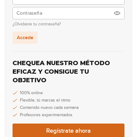
17:59
Smells Like Teen Spirit
9
¿Olvidaste tu contraseña?
09:09
Accede
Dani California
10
11:36
CHEQUEA NUESTRO MÉTODO
Still Got the Blues
EFICAZ Y CONSIGUE TU
11
OBJETIVO
16:24
Crazy Train
100% online
12
Flexible, tú marcas el ritmo
18:06
Contenido nuevo cada semana
Profesores experimentados
My Sharona
13
Regístrate ahora
20:59