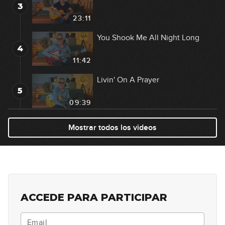
3
23:11
You Shook Me All Night Long
4
11:42
Livin' On A Prayer
5
09:39
Highway Star
Mostrar todos los videos
6
36:49
The Final Countdown
7
16:56
ACCEDE PARA PARTICIPAR
Sweet Child O' Mine
8