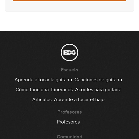
Knockin' On Heaven's Door
14
07:29
Wonderful Tonight
15
03:26
Brothers in Arms
16
Escuela
05:52
Aprende a tocar la guitarra
Canciones de guitarra
Cómo funciona
Itinerarios
Acordes para guitarra
Artículos
Aprende a tocar el bajo
Profesores
Profesores
Comunidad