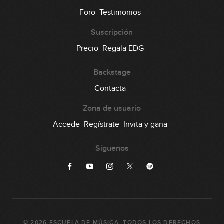
Foro
Testimonios
Suscripción
Precio
Regala EDG
Backstage
Contacta
Zona de usuario
Accede
Regístrate
Invita y gana
Síguenos
©
2026
ESCUELA DE MÚSICA
. TODOS LOS DERECHOS