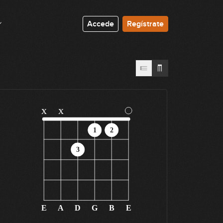
Accede
Regístrate
x
x
1
2
3
E
A
D
G
B
E