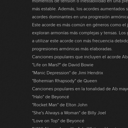
momentos de tensión o inestabilidad en una pie
más estable. Además, los acordes aumentados s
acordes dominantes en una progresión armónica 
Este acorde es más común en géneros como el ja
exploran armonías más complejas y tensas. Los g
a utilizar este acorde con más frecuencia debido
progresiones armónicas más elaboradas.
Canciones populares que incluyen el acorde A
"Life on Mars?" de David Bowie
"Manic Depression" de Jimi Hendrix
"Bohemian Rhapsody" de Queen
Canciones populares en la tonalidad de Ab may
"Halo" de Beyoncé
"Rocket Man" de Elton John
"She's Always a Woman" de Billy Joel
"Love on Top" de Beyoncé