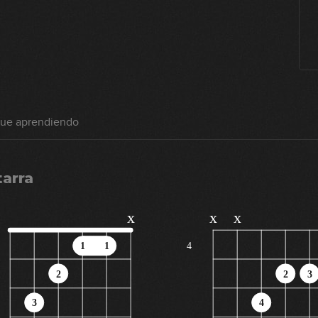
gue aprendiendo
tarra
x
x
x
1
1
4
2
2
3
3
4