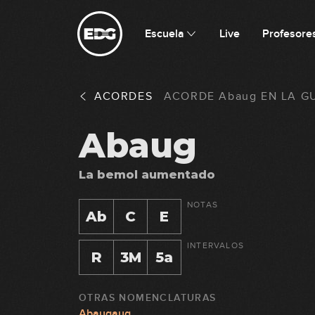
Escuela
Live
Profesore
ACORDES
ACORDE
Abaug
EN
LA G
Abaug
La bemol aumentado
NOTAS
Ab
C
E
INTERVALOS
R
3M
5a
OTRAS NOMENCLATURAS
Abaugaug