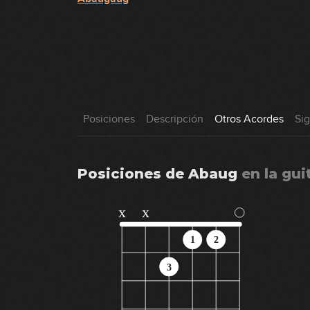
Posiciones
Descripción
Otros Acordes
Si
Posiciones de
Abaug
en
la gui
x
x
1
2
3