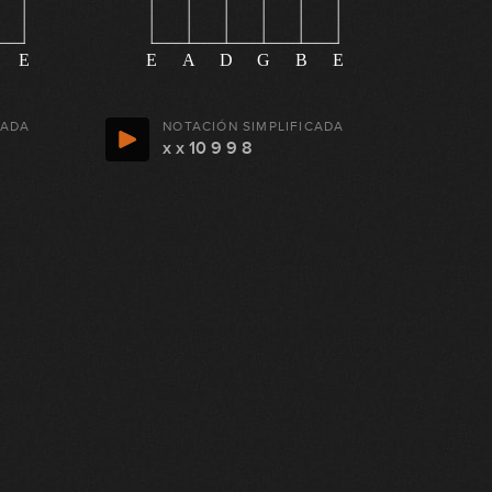
E
E
A
D
G
B
E
CADA
NOTACIÓN SIMPLIFICADA
x x 10 9 9 8