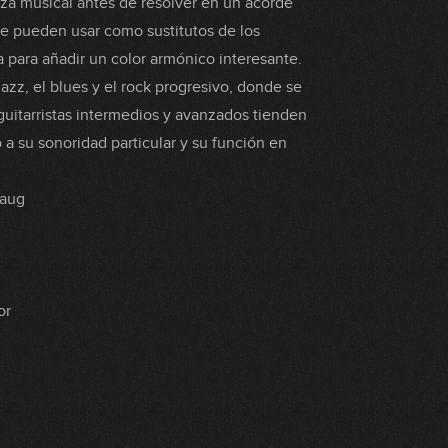
za musical antes de resolver en un acorde
e pueden usar como sustitutos de los
para añadir un color armónico interesante.
zz, el blues y el rock progresivo, donde se
uitarristas intermedios y avanzados tienden
 a su sonoridad particular y su función en
baug
or