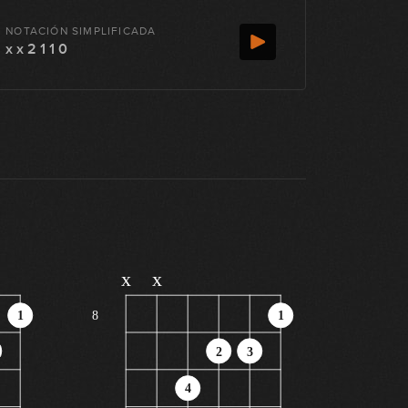
NOTACIÓN SIMPLIFICADA
x x 2 1 1 0
x
x
1
8
1
2
3
4