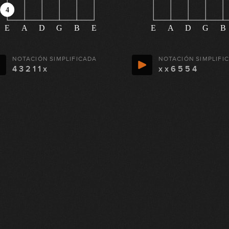
4
E
A
D
G
B
E
E
A
D
G
B
NOTACIÓN SIMPLIFICADA
NOTACIÓN SIMPLIFI
4 3 2 1 1 x
x x 6 5 5 4