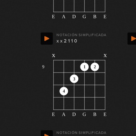
E
A
D
G
B
E
NOTACIÓN SIMPLIFICADA
x x 2 1 1 0
x
x
9
1
2
3
4
E
A
D
G
B
E
NOTACIÓN SIMPLIFICADA