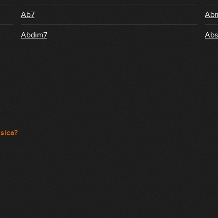
Ab7
Ab
Abdim7
Abs
sica?