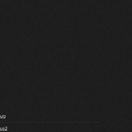
aug
us2