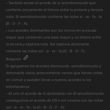
• También existe el acorde de si semidisminuido que
contiene únicamente el tritono entre la primera y tercera
nota. Si semidisminuido contiene las notas si - re - fa - la
(B - D - F - A)
• Los acordes dominantes son los únicos en la escala
mayor que contienen una base mayor y un tritono entre
la tercera y séptima nota. Sol séptima dominante
contiene las notas sol - si - re - fa (G - B - D - F).
Relación
Si agrupamos los acordes disminuido, semidisminuido y
dominante vistos anteriormente vemos que tienen notas
en común y pueden llevar a nuevos acordes si los
entrelazamos:
• Al unir el acorde de G dominante con B semidisminuido
conseguimos el acorde de G9 o sol novena con las notas
sol - si - re - fa - la (G - B - D - F - A)