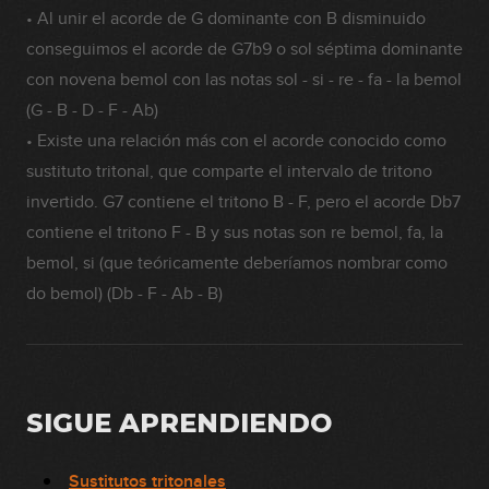
• Al unir el acorde de G dominante con B disminuido
conseguimos el acorde de G7b9 o sol séptima dominante
con novena bemol con las notas sol - si - re - fa - la bemol
(G - B - D - F - Ab)
• Existe una relación más con el acorde conocido como
sustituto tritonal, que comparte el intervalo de tritono
invertido. G7 contiene el tritono B - F, pero el acorde Db7
contiene el tritono F - B y sus notas son re bemol, fa, la
bemol, si (que teóricamente deberíamos nombrar como
do bemol) (Db - F - Ab - B)
SIGUE APRENDIENDO
Sustitutos tritonales