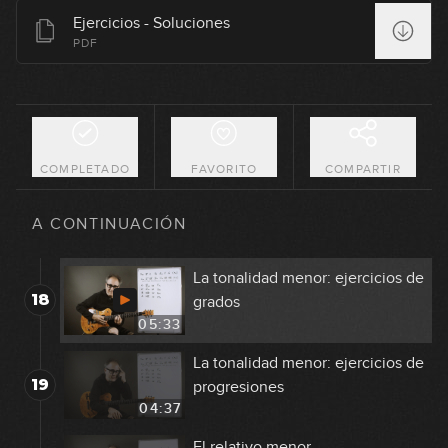
La tonalidad mayor: ejercicios de
Ejercicios - Soluciones
15
progresiones
PDF
14:31
GRATIS
La tonalidad menor: explicación
16
práctica
09:35
COMPLETADO
FAVORITO
COMPARTIR
La tonalidad menor: exploración
17
sonora
A CONTINUACIÓN
08:10
La tonalidad menor: ejercicios de
18
grados
05:33
La tonalidad menor: ejercicios de
19
progresiones
04:37
El relativo menor