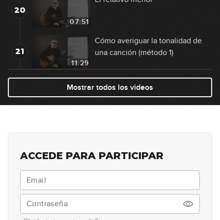
20
07:51
Cómo averiguar la tonalidad de
21
una canción (método 1)
11:29
Cómo averiguar la tonalidad de
Mostrar todos los videos
22
una canción (método 2)
11:02
Cómo averiguar la tonalidad de
23
una canción (método 3)
10:20
ACCEDE PARA PARTICIPAR