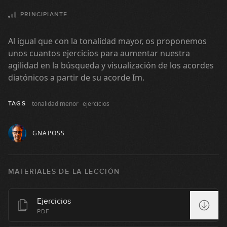
13:40
PRINCIPIANTE
La tonalidad menor
10
Al igual que con la tonalidad mayor, os proponemos
11:17
unos cuantos ejercicios para aumentar nuestra
agilidad en la búsqueda y visualización de los acordes
La escala mayor: explicación
diatónicos a partir de su acorde Im.
11
práctica
09:24
tonalidad menor
ejercicios
TAGS
La tonalidad mayor: explicación
12
práctica
GNAPOSS
12:57
La tonalidad mayor: exploración
13
sonora
MATERIALES DE LA LECCIÓN
08:17
La tonalidad mayor: ejercicios de
Ejercicios
14
grados
PDF
14:37