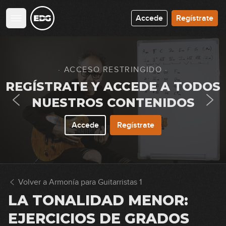
4
aumentado
03:25
Accede
Regístrate
GRATIS
Acordes tríada: ejercicios
5
08:53
· ACCESO RESTRINGIDO ·
Pentatónica mayor y menor
REGÍSTRATE Y ACCEDE A TODOS
6
NUESTROS CONTENIDOS
07:41
Uso básico de la escala
Accede
Regístrate
7
pentatónica
05:38
La tonalidad mayor: La escala
8
mayor
Volver a Armonía para Guitarristas 1
15:06
LA TONALIDAD MENOR:
La tonalidad mayor: Acordes
EJERCICIOS DE GRADOS
9
tríada diatónicos