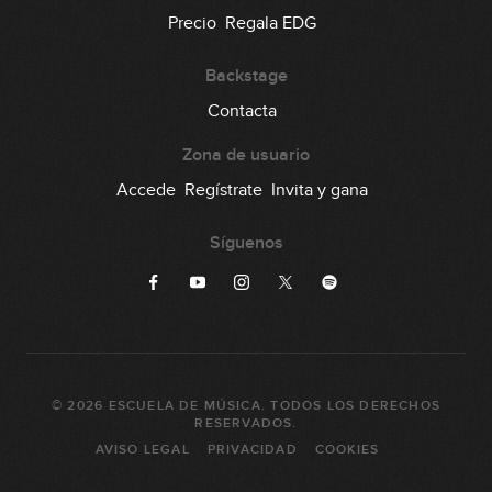
Precio
Regala EDG
Backstage
Contacta
Zona de usuario
Accede
Regístrate
Invita y gana
Síguenos
©
2026
ESCUELA DE MÚSICA
. TODOS LOS DERECHOS
RESERVADOS.
AVISO LEGAL
PRIVACIDAD
COOKIES