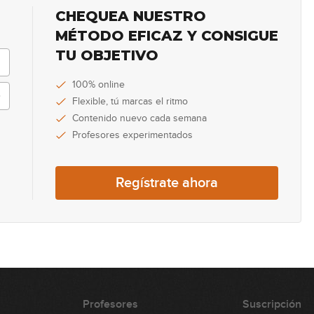
CHEQUEA NUESTRO
20
MÉTODO EFICAZ Y CONSIGUE
TU OBJETIVO
21
100% online
Flexible, tú marcas el ritmo
Contenido nuevo cada semana
Profesores experimentados
22
Regístrate ahora
23
24
Profesores
Suscripción