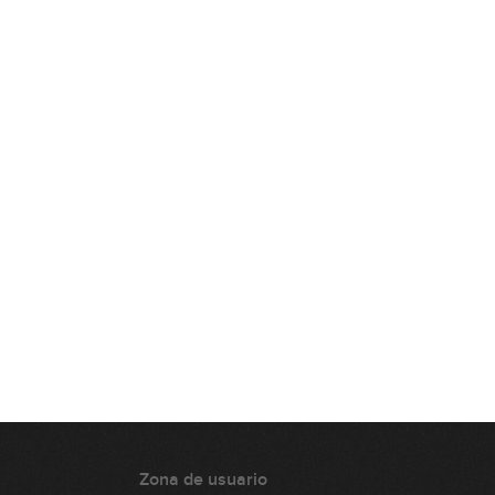
Modulación: ejemplos reales
(parte 2)
18:55
Acordes alterados
17:19
Resolución del tritono
04:49
Dominantes Sustitutos
09:26
Escala menor melódica
07:44
Zona de usuario
Modos 4 y 7 de la escala menor