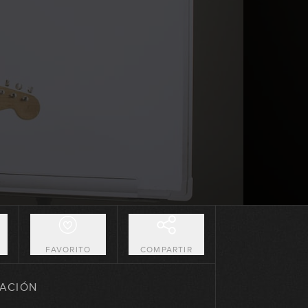
07:28
Análisis Tune Up
09:00
Dominantes secundarios (y
segundos menores relativos)
17:06
Dominantes secundarios:
ejemplos reales
10:31
Dominantes secundarios no
funcionales
10:00
O
FAVORITO
COMPARTIR
Disminuidos de paso
ACIÓN
13:17