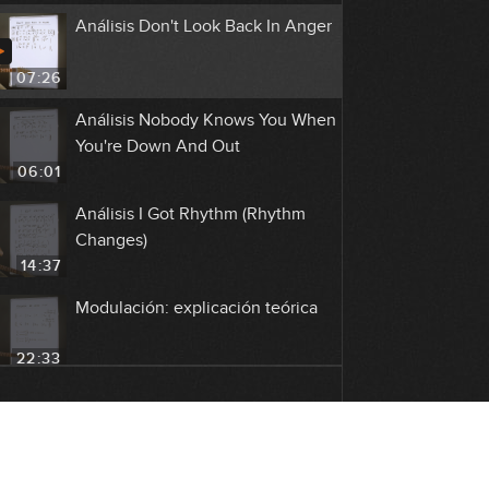
Análisis Don't Look Back In Anger
07:26
Análisis Nobody Knows You When
You're Down And Out
06:01
Análisis I Got Rhythm (Rhythm
Changes)
14:37
Modulación: explicación teórica
22:33
Modulación: ejemplos reales
(parte 1)
22:24