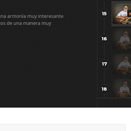
15
una armonía muy interesante
ados de una manera muy
16
17
18
19