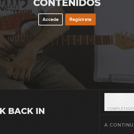
CONTENIDOS
Accede
Regístrate
10
11
12
13
K BACK IN
COMPLETAD
14
A CONTINU