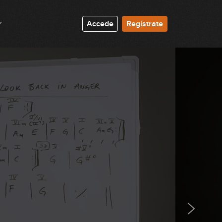
15:22
Accede
Regístrate
II-V-I Mayor: explicación teórica
09:29
II-V-I Mayor: práctica
10:16
II-V-I Menor: explicación teórica
08:02
II-V-I Menor: práctica
13:28
Análisis Blue Bossa