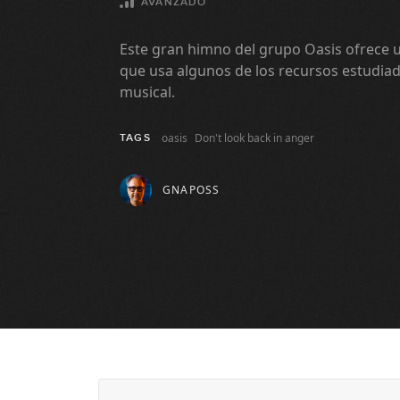
AVANZADO
Este gran himno del grupo Oasis ofrece 
que usa algunos de los recursos estudi
musical.
oasis
Don't look back in anger
TAGS
GNAPOSS