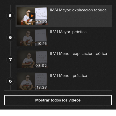
15:22
II-V-I Mayor: explicación teórica
5
09:29
II-V-I Mayor: práctica
6
10:16
II-V-I Menor: explicación teórica
7
08:02
II-V-I Menor: práctica
8
13:28
Análisis Blue Bossa
Mostrar todos los videos
9
07:28