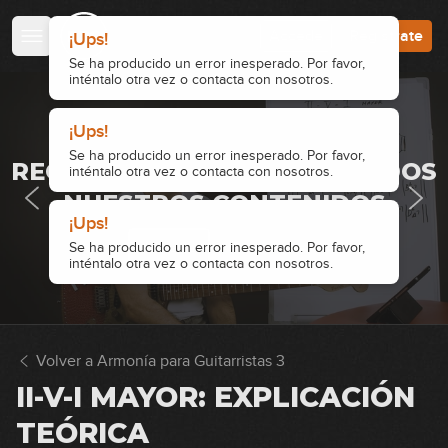
Accede
Regístrate
¡Ups!
Se ha producido un error inesperado. Por favor,
inténtalo otra vez o contacta con nosotros.
¡Ups!
· ACCESO RESTRINGIDO ·
Se ha producido un error inesperado. Por favor,
REGÍSTRATE Y ACCEDE A TODOS
inténtalo otra vez o contacta con nosotros.
NUESTROS CONTENIDOS
¡Ups!
Accede
Regístrate
Se ha producido un error inesperado. Por favor,
inténtalo otra vez o contacta con nosotros.
Volver a Armonía para Guitarristas 3
II-V-I MAYOR: EXPLICACIÓN
TEÓRICA