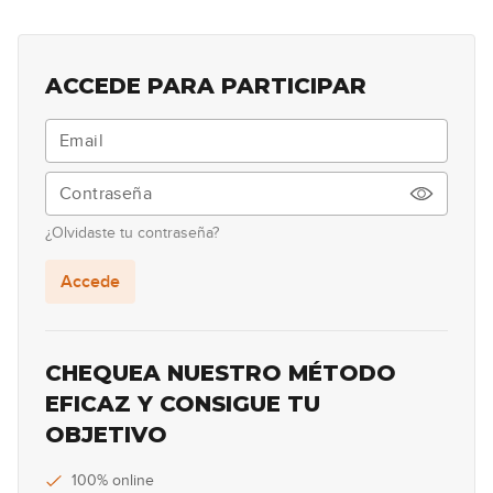
Análisis Tune Up
10
09:00
ACCEDE PARA PARTICIPAR
Dominantes secundarios (y
11
segundos menores relativos)
17:06
Dominantes secundarios:
12
ejemplos reales
¿Olvidaste tu contraseña?
10:31
Accede
Dominantes secundarios no
13
funcionales
10:00
CHEQUEA NUESTRO MÉTODO
Disminuidos de paso
EFICAZ Y CONSIGUE TU
14
OBJETIVO
13:17
Análisis Don't Look Back In
100% online