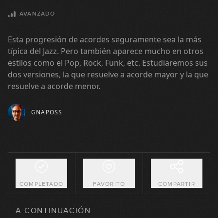
AVANZADO
Esta progresión de acordes seguramente sea la más
típica del Jazz. Pero también aparece mucho en otros
estilos como el Pop, Rock, Funk, etc. Estudiaremos sus
Escala menor armónica:
dos versiones, la que resuelve a acorde mayor y la que
1
explicación teórica
resuelve a acorde menor.
09:27
GNAPOSS
Escala menor armónica: práctica
2
08:37
Mixolidia b9, b13 o Frigia
3
española
14:07
COMPLETADO
FAVORITO
COMPARTIR
Acordes ImMaj7 y VIIº7
4
A CONTINUACIÓN