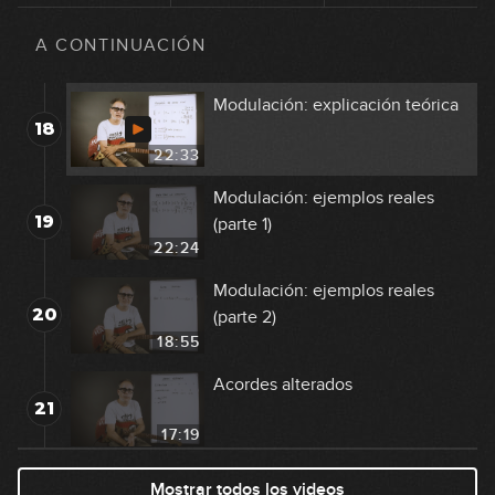
Análisis I Got Rhythm (Rhythm
17
Changes)
A CONTINUACIÓN
14:37
Modulación: explicación teórica
18
22:33
Modulación: ejemplos reales
19
(parte 1)
22:24
Modulación: ejemplos reales
20
(parte 2)
18:55
Acordes alterados
21
17:19
Resolución del tritono
Mostrar todos los videos