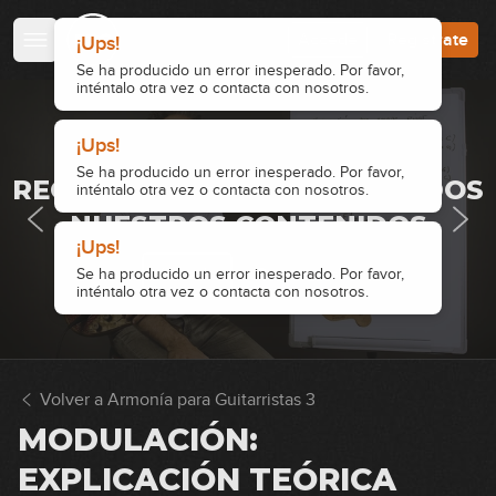
6
10:16
Accede
Regístrate
¡Ups!
II-V-I Menor: explicación teórica
Se ha producido un error inesperado. Por favor,
inténtalo otra vez o contacta con nosotros.
7
08:02
¡Ups!
· ACCESO RESTRINGIDO ·
II-V-I Menor: práctica
Se ha producido un error inesperado. Por favor,
REGÍSTRATE Y ACCEDE A TODOS
8
inténtalo otra vez o contacta con nosotros.
13:28
NUESTROS CONTENIDOS
¡Ups!
Análisis Blue Bossa
Accede
Regístrate
Se ha producido un error inesperado. Por favor,
9
inténtalo otra vez o contacta con nosotros.
07:28
Análisis Tune Up
10
Volver a Armonía para Guitarristas 3
09:00
MODULACIÓN:
Dominantes secundarios (y
11
segundos menores relativos)
EXPLICACIÓN TEÓRICA
17:06