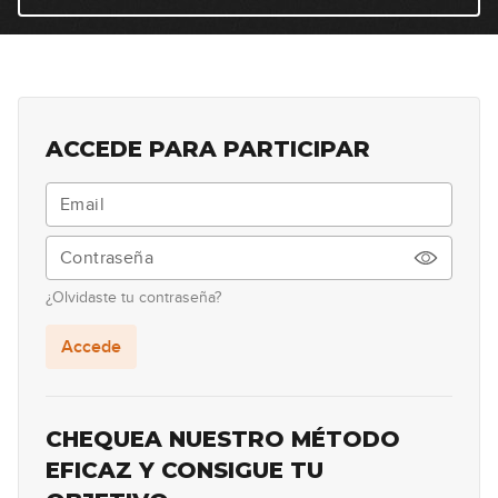
22
04:49
Dominantes Sustitutos
23
09:26
ACCEDE PARA PARTICIPAR
Escala menor melódica
24
07:44
Modos 4 y 7 de la escala menor
25
melódica: Lidia b7 y Escala
¿Olvidaste tu contraseña?
08:19
alterada
Accede
Dominantes funcionales, no
26
funcionales y sustitutos
17:58
CHEQUEA NUESTRO MÉTODO
El acorde bVI7
EFICAZ Y CONSIGUE TU
27