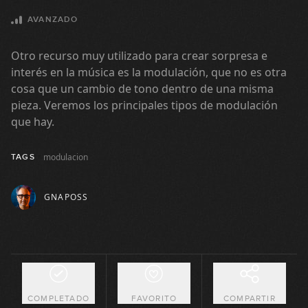
AVANZADO
Dominantes secundarios:
12
ejemplos reales
Otro recurso muy utilizado para crear sorpresa e
10:31
interés en la música es la modulación, que no es otra
Dominantes secundarios no
cosa que un cambio de tono dentro de una misma
13
funcionales
pieza. Veremos los principales tipos de modulación
10:00
que hay.
Disminuidos de paso
14
modulacion
TAGS
13:17
GNAPOSS
Análisis Don't Look Back In
15
Anger
07:26
Análisis Nobody Knows You
16
When You're Down And Out
06:01
COMPLETADO
FAVORITO
COMPARTIR