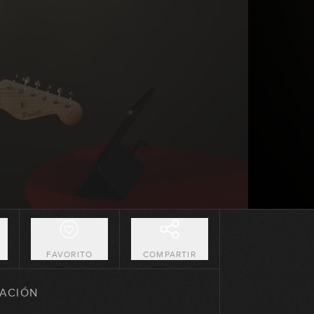
07:24
Combinaciones (parte 1)
16:43
Líneas de bajo
09:33
Combinaciones (parte 2)
07:01
Líneas entre acordes
21:27
O
FAVORITO
COMPARTIR
Turnaround
GRATIS
ACIÓN
09:16