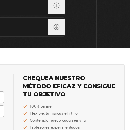
16
17
18
CHEQUEA NUESTRO
19
MÉTODO EFICAZ Y CONSIGUE
TU OBJETIVO
100% online
20
Flexible, tú marcas el ritmo
Contenido nuevo cada semana
Profesores experimentados