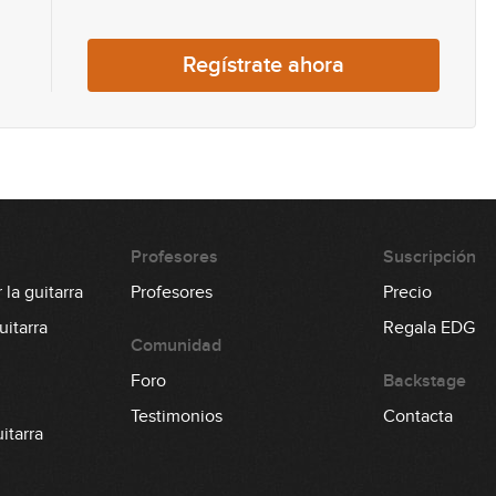
21
Regístrate ahora
22
23
Profesores
Suscripción
la guitarra
Profesores
Precio
24
itarra
Regala EDG
Comunidad
Foro
Backstage
25
Testimonios
Contacta
itarra
26