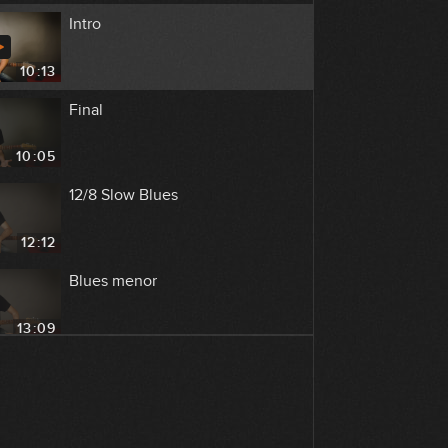
Intro
10:13
Final
10:05
12/8 Slow Blues
12:12
Blues menor
13:09
Jump Blues
03:25