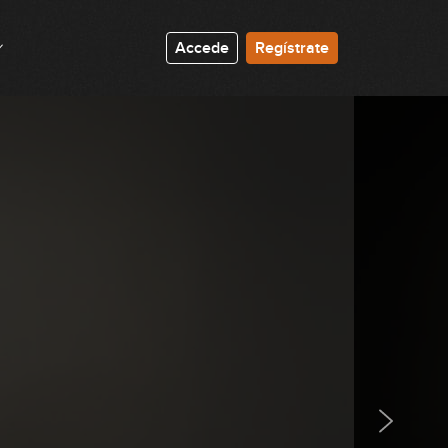
Accede
Regístrate
Breve historia del Blues
09:52
El shuffle 12 Bar Blues
12:50
Low Parts
14:13
Mid-range parts
17:17
High parts