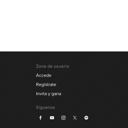
06:56
Rockabilly: Parte 2
07:38
Rockabilly: Parte 3
11:18
Zona de usuario
Jazz-Blues: Parte 1
Accede
24:13
Regístrate
Invita y gana
Jazz-Blues: Parte 2
Síguenos
07:07
Fusion Blues: Parte 1