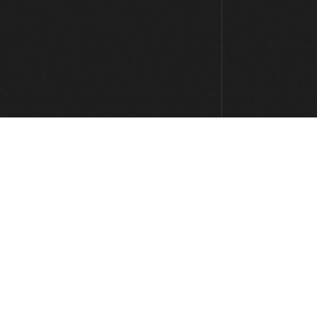
Otras ruedas de acordes
08:31
Blues con puente
16:05
R&B / Soul
10:21
Rhumba Blues
10:53
Otros ritmos
11:39
Rockabilly: Parte 1