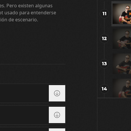
s. Pero existen algunas
rgot usado para entenderse
11
ión de escenario.
12
13
14
15