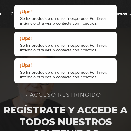
s
Cómo funciona
Precio
Comunidad
Recursos
1
2
3
· ACCESO RESTRINGIDO ·
4
REGÍSTRATE Y ACCEDE A
TODOS NUESTROS
5