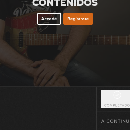
CONTENIDOS
Accede
Regístrate
6
7
8
9
COMPLETAD
10
A CONTINU