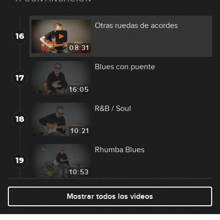
03:25
Otras ruedas de acordes
16
08:31
Blues con puente
17
16:05
R&B / Soul
18
10:21
Rhumba Blues
19
10:53
Otros ritmos
Mostrar todos los videos
20
11:39