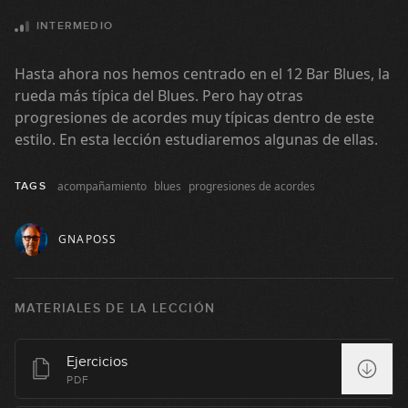
High parts
INTERMEDIO
5
07:24
Hasta ahora nos hemos centrado en el 12 Bar Blues, la
rueda más típica del Blues. Pero hay otras
Combinaciones (parte 1)
6
progresiones de acordes muy típicas dentro de este
estilo. En esta lección estudiaremos algunas de ellas.
16:43
Líneas de bajo
acompañamiento
blues
progresiones de acordes
TAGS
7
09:33
GNAPOSS
Combinaciones (parte 2)
8
07:01
MATERIALES DE LA LECCIÓN
Líneas entre acordes
9
Ejercicios
21:27
PDF
Turnaround