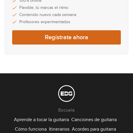
100% online
26
Flexible, tú marcas el ritmo
12:21
Contenido nuevo cada semana
Profesores experimentados
Fusion Blues: Parte 2
27
Regístrate ahora
11:02
Fusion Blues: Parte 3
28
13:06
Fusion Blues: Parte 4
29
04:32
Fusion Blues: Parte 5
30
Escuela
07:25
Aprende a tocar la guitarra
Canciones de guitarra
Cómo funciona
Itinerarios
Acordes para guitarra