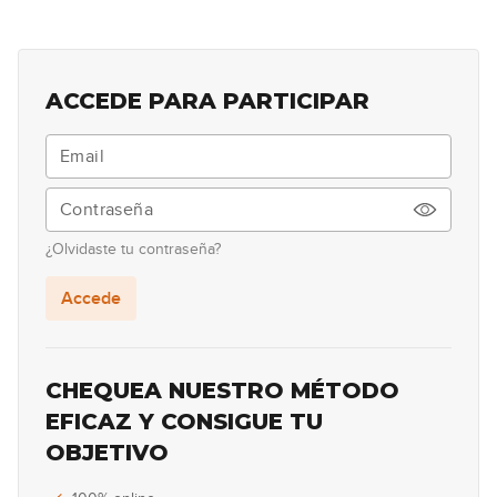
Rockabilly: Parte 1
21
06:56
ACCEDE PARA PARTICIPAR
Rockabilly: Parte 2
22
07:38
Rockabilly: Parte 3
23
¿Olvidaste tu contraseña?
11:18
Accede
Jazz-Blues: Parte 1
24
24:13
CHEQUEA NUESTRO MÉTODO
Jazz-Blues: Parte 2
EFICAZ Y CONSIGUE TU
25
OBJETIVO
07:07
Fusion Blues: Parte 1