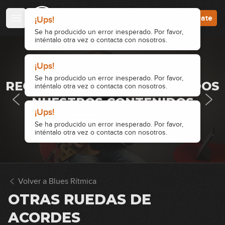
Accede
Regístrate
¡Ups!
Se ha producido un error inesperado. Por favor,
inténtalo otra vez o contacta con nosotros.
¡Ups!
Breve historia del Blues
· ACCESO RESTRINGIDO ·
1
Se ha producido un error inesperado. Por favor,
REGÍSTRATE Y ACCEDE A TODOS
inténtalo otra vez o contacta con nosotros.
09:52
NUESTROS CONTENIDOS
El shuffle 12 Bar Blues
¡Ups!
2
Accede
Regístrate
Se ha producido un error inesperado. Por favor,
12:50
inténtalo otra vez o contacta con nosotros.
Low Parts
3
14:13
Volver a Blues Rítmica
Mid-range parts
OTRAS RUEDAS DE
4
ACORDES
17:17