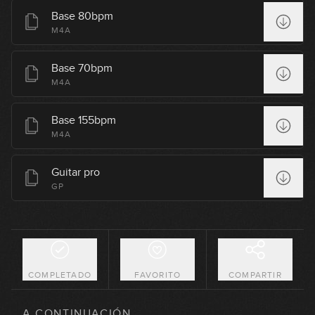
10
Base 80bpm
GRATIS
09:16
M4A
Intro
Base 70bpm
11
M4A
10:13
Final
Base 155bpm
12
M4A
10:05
Guitar pro
12/8 Slow Blues
GP
13
12:12
Blues menor
14
13:09
COMPLETADO
FAVORITO
COMPARTIR
Jump Blues
15
A CONTINUACIÓN