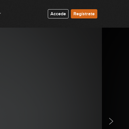
09:33
Accede
Regístrate
Combinaciones (parte 2)
07:01
Líneas entre acordes
21:27
Turnaround
GRATIS
09:16
Intro
10:13
Final