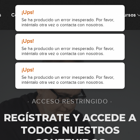
s
Cómo funciona
Precio
Comunidad
Recursos
8
9
10
· ACCESO RESTRINGIDO ·
11
REGÍSTRATE Y ACCEDE A
TODOS NUESTROS
12