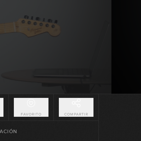
10:05
12/8 Slow Blues
12:12
Blues menor
13:09
Jump Blues
03:25
Otras ruedas de acordes
08:31
O
FAVORITO
COMPARTIR
Blues con puente
ACIÓN
16:05