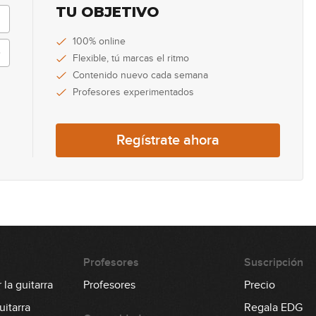
28
TU OBJETIVO
100% online
Flexible, tú marcas el ritmo
29
Contenido nuevo cada semana
Profesores experimentados
30
Regístrate ahora
Profesores
Suscripción
la guitarra
Profesores
Precio
itarra
Regala EDG