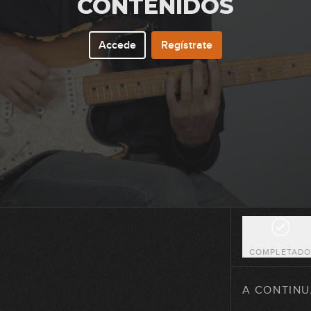
CONTENIDOS
Accede
Regístrate
13
14
15
16
COMPLETAD
17
A CONTINU