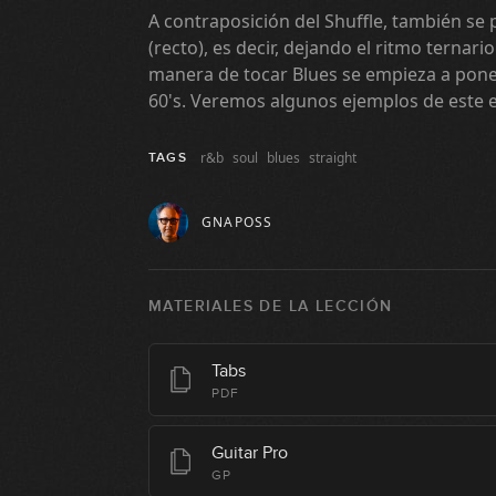
A contraposición del Shuffle, también se 
(recto), es decir, dejando el ritmo ternari
manera de tocar Blues se empieza a pon
60's. Veremos algunos ejemplos de este es
r&b
soul
blues
straight
TAGS
GNAPOSS
MATERIALES DE LA LECCIÓN
Tabs
PDF
Guitar Pro
GP