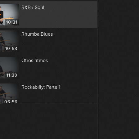
R&B / Soul
10:21
Rhumba Blues
10:53
Otros ritmos
11:39
Rockabilly: Parte 1
06:56
Rockabilly: Parte 2
07:38