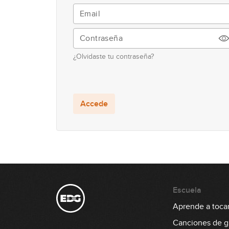
¿Olvidaste tu contraseña?
Accede
Escuela
Aprende a tocar 
Canciones de gu