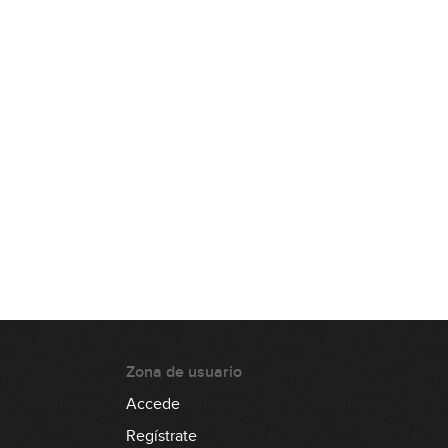
13:06
Fusion Blues: Parte 4
04:32
Fusion Blues: Parte 5
07:25
Zona de usuario
Accede
Regístrate