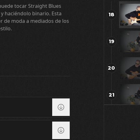
puede tocar Straight Blues
o y haciéndolo binario. Esta
18
er de moda a mediados de los
tilo.
19
20
21
22