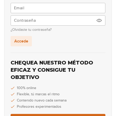
8
07:01
Líneas entre acordes
9
¿Olvidaste tu contraseña?
21:27
Accede
Turnaround
10
GRATIS
09:16
CHEQUEA NUESTRO MÉTODO
Intro
EFICAZ Y CONSIGUE TU
11
OBJETIVO
10:13
Final
100% online
12
Flexible, tú marcas el ritmo
10:05
Contenido nuevo cada semana
Profesores experimentados
12/8 Slow Blues
13