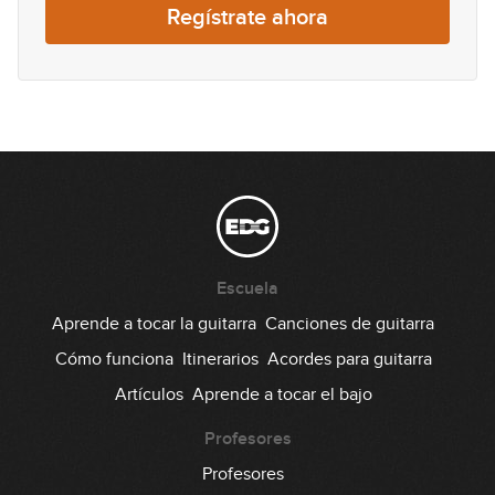
Regístrate ahora
12:12
Blues menor
14
13:09
Jump Blues
15
03:25
Otras ruedas de acordes
16
Escuela
08:31
Aprende a tocar la guitarra
Canciones de guitarra
Blues con puente
Cómo funciona
Itinerarios
Acordes para guitarra
17
Artículos
Aprende a tocar el bajo
16:05
R&B / Soul
Profesores
18
Profesores
10:21