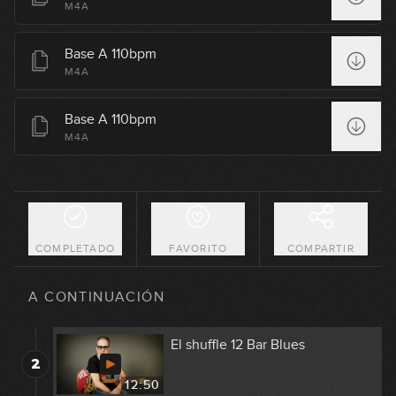
M4A
Base A 110bpm
M4A
Base A 110bpm
M4A
COMPLETADO
FAVORITO
COMPARTIR
Breve historia del Blues
1
A CONTINUACIÓN
09:52
El shuffle 12 Bar Blues
2
12:50