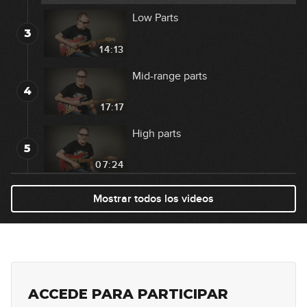
Low Parts
3
14:13
Mid-range parts
4
17:17
High parts
5
07:24
Combinaciones (parte 1)
Mostrar todos los videos
6
16:43
Líneas de bajo
7
09:33
ACCEDE PARA PARTICIPAR
Combinaciones (parte 2)