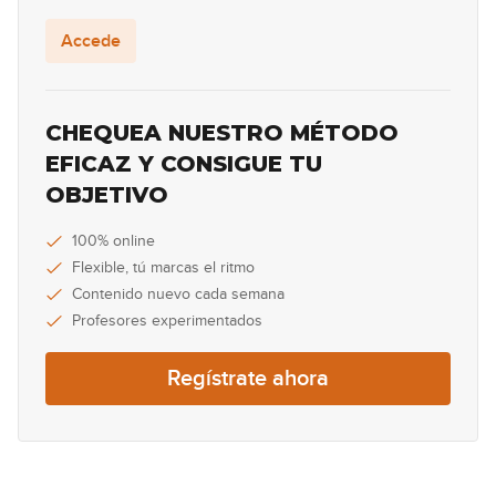
10:12
Accede
Double Stops: Sextas (parte 1)
19
12:24
CHEQUEA NUESTRO MÉTODO
Double Stops: Sextas (parte 2)
EFICAZ Y CONSIGUE TU
20
OBJETIVO
11:42
Double Stops: Terceras (parte 1)
100% online
21
Flexible, tú marcas el ritmo
07:35
Contenido nuevo cada semana
Profesores experimentados
Double Stops: Terceras (parte 2)
22
Regístrate ahora
05:32
Explicar los acordes con todo lo
23
anterior
04:26