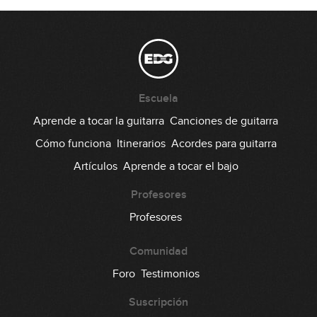
Conclusión: Cómo construir un
24
buen solo de Blues
08:39
Escuela
Aprende a tocar la guitarra
Canciones de guitarra
Cómo funciona
Itinerarios
Acordes para guitarra
Artículos
Aprende a tocar el bajo
Profesores
Profesores
Comunidad
Foro
Testimonios
Suscripción