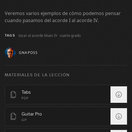
04:58
Escala de Blues: Posición 2 y
Veremos varios ejemplos de cómo podemos pensar
3
extensiones
cuando pasamos del acorde I al acorde IV.
05:03
tocar al acorde blues IV
cuarto grado
TAGS
Pentatónica mayor
4
11:59
GNAPOSS
Mezcla de pentatónicas
5
MATERIALES DE LA LECCIÓN
07:48
Blues boxes (parte 1)
Tabs
6
PDF
06:34
Blues boxes (parte 2)
Guitar Pro
7
GP
06:22