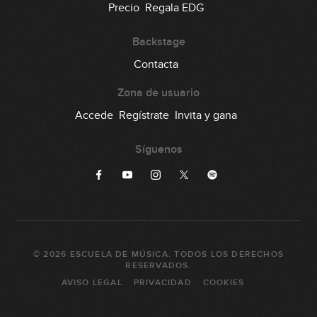
Precio
Regala EDG
Backstage
Contacta
Zona de usuario
Accede
Regístrate
Invita y gana
Síguenos
©
2026
ESCUELA DE MÚSICA
. TODOS LOS DERECHOS
RESERVADOS.
AVISO LEGAL
PRIVACIDAD
COOKIES