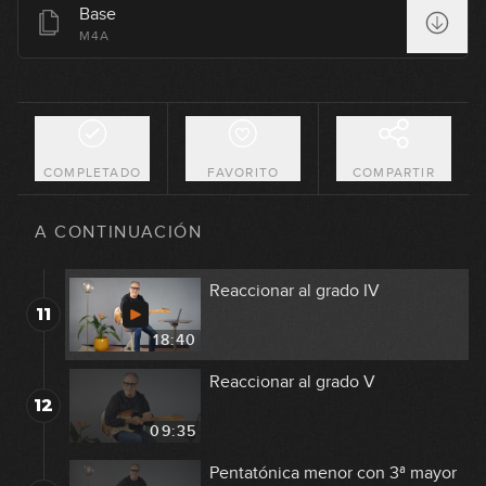
Base
Blues boxes (parte 3)
M4A
8
07:03
Blues boxes (parte 4)
9
04:56
COMPLETADO
FAVORITO
COMPARTIR
Tocar a la tonalidad VS al acorde
10
A CONTINUACIÓN
13:04
Reaccionar al grado IV
11
18:40
Reaccionar al grado V
12
09:35
Pentatónica menor con 3ª mayor