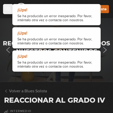
Accede
Regístrate
¡Ups!
Se ha producido un error inesperado. Por favor,
inténtalo otra vez o contacta con nosotros.
¡Ups!
· ACCESO RESTRINGIDO ·
Se ha producido un error inesperado. Por favor,
REGÍSTRATE Y ACCEDE A TODOS
inténtalo otra vez o contacta con nosotros.
NUESTROS CONTENIDOS
¡Ups!
Accede
Regístrate
Se ha producido un error inesperado. Por favor,
inténtalo otra vez o contacta con nosotros.
Fundamentos del fraseo: Menos
1
es más
Volver a Blues Solista
07:35
REACCIONAR AL GRADO IV
Escala de blues: Posición 4 y
2
extensiones
INTERMEDIO