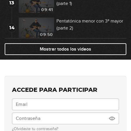
13
(parte 1)
09:41
Pentatónica menor con 3ª mayor
14
(parte 2)
09:50
"Blues en" (parte 1)
Mostrar todos los videos
15
05:56
"Blues en" (parte 2)
16
08:20
ACCEDE PARA PARTICIPAR
"Blues en" (parte 3)
17
04:12
"Blues en" (parte 4)
18
¿Olvidaste tu contraseña?