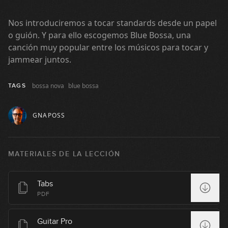
Patrón base de dos compases:
14
Ejemplos
Nos introduciremos a tocar standards desde un papel
03:13
o guión. Y para ello escogemos Blue Bossa, una
canción muy popular entre los músicos para tocar y
Un acorde por compás
jammear juntos.
15
04:28
bossa nova
blue bossa
TAGS
Progresiones de cuatro
16
compases
GNAPOSS
07:08
Patrón inverso
17
MATERIALES DE LA LECCIÓN
05:17
Dos acordes por compás
Tabs
18
PDF
09:43
Guitar Pro
Otros patrones