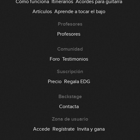
Cómo funciona
Itinerarios
Acordes para guitarra
Artículos
Aprende a tocar el bajo
Profesores
Profesores
Comunidad
Foro
Testimonios
Suscripción
Precio
Regala EDG
Backstage
Contacta
Zona de usuario
Accede
Regístrate
Invita y gana