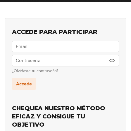
14:28
Funk Shuffle 12/8
26
10:42
ACCEDE PARA PARTICIPAR
Funk con acordes tríadas
27
13:56
Funk con acordes de Jazz
28
¿Olvidaste tu contraseña?
15:59
Accede
CHEQUEA NUESTRO MÉTODO
EFICAZ Y CONSIGUE TU
OBJETIVO