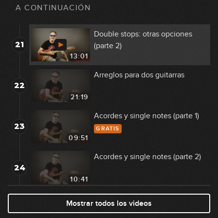
20
(parte 1)
A CONTINUACIÓN
09:11
Double stops: otras opciones
21
(parte 2)
13:01
Arreglos para dos guitarras
22
21:19
Acordes y single notes (parte 1)
23
GRATIS
09:51
Acordes y single notes (parte 2)
24
10:41
Tresillo de semicorcheas
Mostrar todos los videos
25
muteado