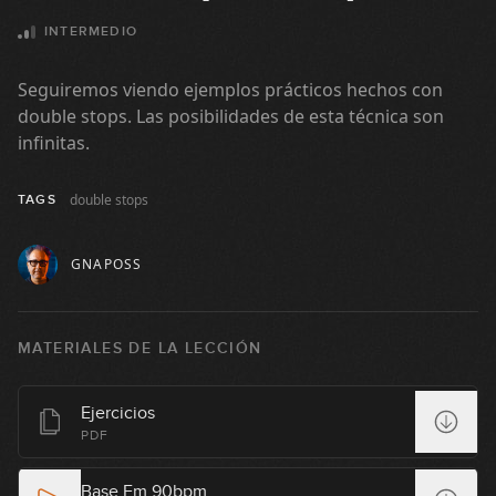
INTERMEDIO
Voicings de acordes 7 (parte 2)
10
Seguiremos viendo ejemplos prácticos hechos con
09:55
double stops. Las posibilidades de esta técnica son
Voicings de acordes m7 (parte 1)
infinitas.
11
10:34
double stops
TAGS
Voicings de acordes m7 (parte 2)
12
GNAPOSS
10:47
Uso de acordes 7sus4
13
MATERIALES DE LA LECCIÓN
15:25
Ejercicios
Tritono de acordes 7
PDF
14
11:01
Base Fm 90bpm