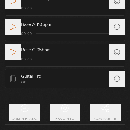
Tritono de acordes m6
00:00
15
09:25
Base A 110bpm
Single notes (parte 1)
16
00:00
17:05
Base C 95bpm
Single notes (parte 2)
17
00:00
15:03
Guitar Pro
Double stops: sextas
GP
18
16:17
Double stops: terceras
19
10:50
COMPLETADO
FAVORITO
COMPARTIR
Double stops: otras opciones