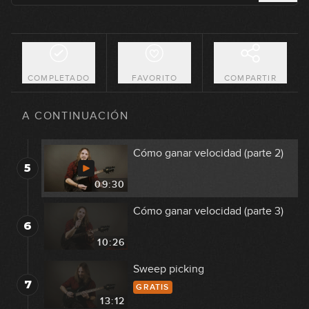
07:31
Movimientos paralelos
3
16:31
COMPLETADO
FAVORITO
COMPARTIR
Cómo ganar velocidad (parte 1)
4
A CONTINUACIÓN
12:20
Cómo ganar velocidad (parte 2)
5
09:30
Cómo ganar velocidad (parte 3)
6
10:26
Sweep picking
7
GRATIS
13:12