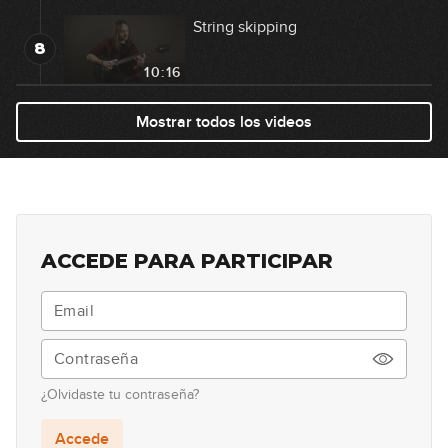
String skipping
8
10:16
Introducción al Tapping
Mostrar todos los videos
9
10:11
Tapping: ejercicios
10
12:21
ACCEDE PARA PARTICIPAR
Palanca Vibrato
11
12:20
El sonido neoclásico
12
¿Olvidaste tu contraseña?
07:10
Accede