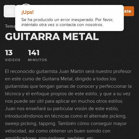
Accede
Regístrate
Temario
>
Guitarra Metal
GUITARRA METAL
13
141
VIDEOS
MINUTOS
El reconocido guitarrista Juan Martín será nuestro profesor
en este curso de Guitarra Metal, dirigido a todos los
guitarristas que tengan ganas de conocer y perfeccionar la
técnica y el enfoque propios de este estilo, y que a su vez
nos puede ser útil para aplicar en muchos otros estilos.
Juan nos enseñará su particular visión de este estilo,
introduciéndonos en técnicas como el alternate picking,
sweep picking, tapping. También cómo conseguir mayor
velocidad, así como obtener un buen sonido con
amplificadores, simuladores, pedales, etc.