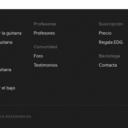
Profesores
Suscripción
la guitarra
Profesores
Precio
itarra
Regala EDG
Comunidad
Foro
Backstage
Testimonios
Contacta
itarra
 el bajo
OS RESERVADOS.