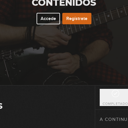
CONTENIDOS
Accede
Regístrate
5
6
7
8
S
COMPLETAD
9
A CONTINU