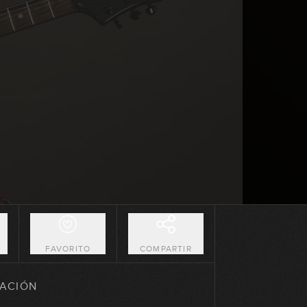
12:20
Cómo ganar velocidad (parte 2)
09:30
Cómo ganar velocidad (parte 3)
10:26
Sweep picking
GRATIS
13:12
String skipping
10:16
O
FAVORITO
COMPARTIR
Introducción al Tapping
ACIÓN
10:11