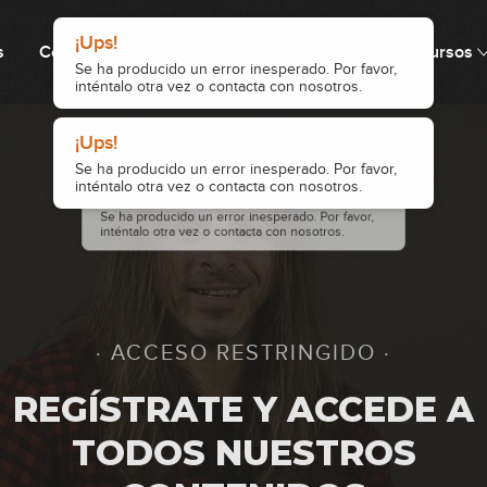
s
Cómo funciona
Precio
Comunidad
Recursos
1
2
· ACCESO RESTRINGIDO ·
3
REGÍSTRATE Y ACCEDE A
TODOS NUESTROS
4