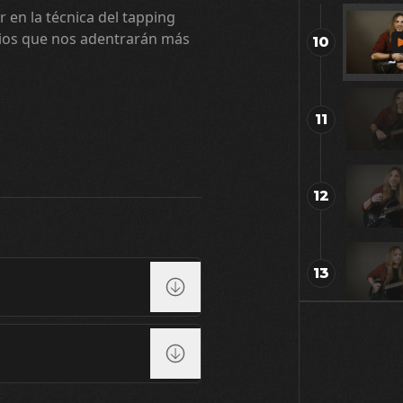
r en la técnica del tapping
cios que nos adentrarán más
10
11
12
13