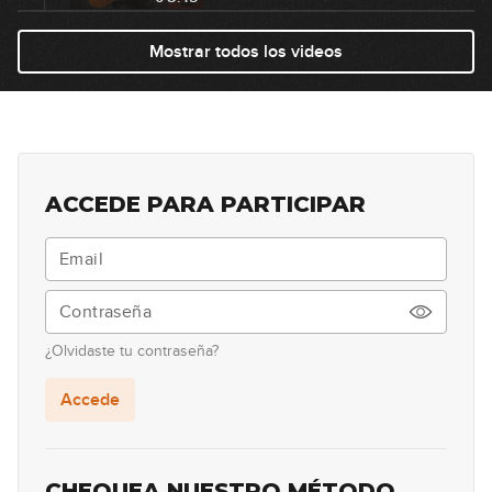
Creación de ritmos de corcheas
Mostrar todos los videos
7
GRATIS
07:40
Lectura de acordes
8
08:47
ACCEDE PARA PARTICIPAR
Efecto "Chak"
9
11:46
Ritmos de semicorcheas
10
¿Olvidaste tu contraseña?
17:23
Accede
Anticipación de acordes
11
11:41
CHEQUEA NUESTRO MÉTODO