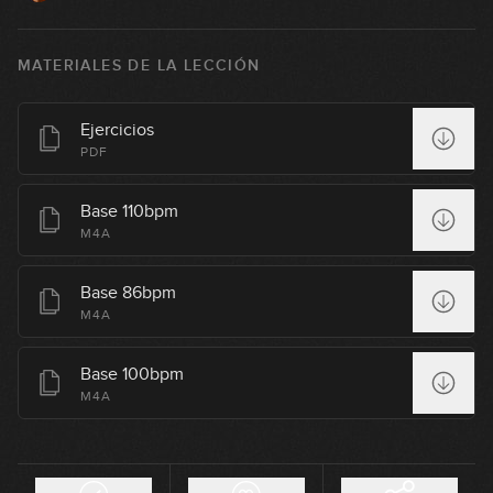
MATERIALES DE LA LECCIÓN
Ejercicios
PDF
Base 110bpm
M4A
Base 86bpm
M4A
Base 100bpm
M4A
Principios básicos