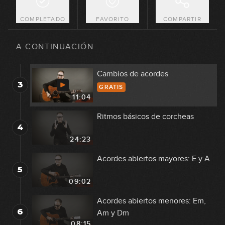
1
13:25
COMPLETADO
FAVORITO
COMPARTIR
Acordes abiertos mayores: G, C y
2
D
A CONTINUACIÓN
11:47
Cambios de acordes
3
GRATIS
11:04
Ritmos básicos de corcheas
4
24:23
Acordes abiertos mayores: E y A
5
09:02
Acordes abiertos menores: Em,
6
Am y Dm
08:15