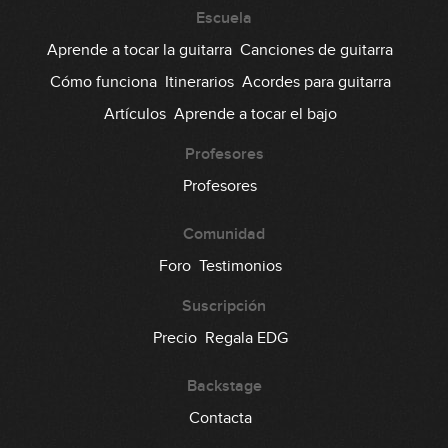
17
chords (semicorcheas)
Escuela
14:06
Aprende a tocar la guitarra
Canciones de guitarra
El acorde F
Cómo funciona
Itinerarios
Acordes para guitarra
18
Artículos
Aprende a tocar el bajo
08:50
Acordes con cejilla mayores
Profesores
19
desde la sexta cuerda
Profesores
08:43
Comunidad
Acordes con cejilla menores
20
desde la sexta cuerda
Foro
Testimonios
11:32
Suscripción
Acordes B y Bm
Precio
Regala EDG
21
13:30
Backstage
Acordes con cejilla desde la
Contacta
22
quinta cuerda