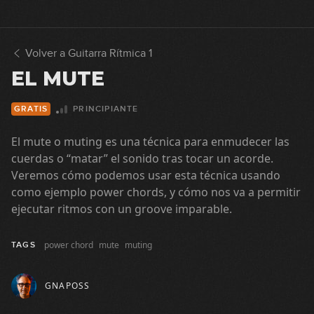
Acordes abiertos mayores: G, C y
2
D
11:47
Volver a Guitarra Rítmica 1
Cambios de acordes
EL MUTE
3
GRATIS
11:04
PRINCIPIANTE
GRATIS
Ritmos básicos de corcheas
4
El mute o muting es una técnica para enmudecer las
24:23
cuerdas o “matar” el sonido tras tocar un acorde.
Veremos cómo podemos usar esta técnica usando
Acordes abiertos mayores: E y A
como ejemplo power chords, y cómo nos va a permitir
5
ejecutar ritmos con un groove imparable.
09:02
Acordes abiertos menores: Em,
power chord
mute
muting
TAGS
6
Am y Dm
08:15
GNAPOSS
Creación de ritmos de corcheas