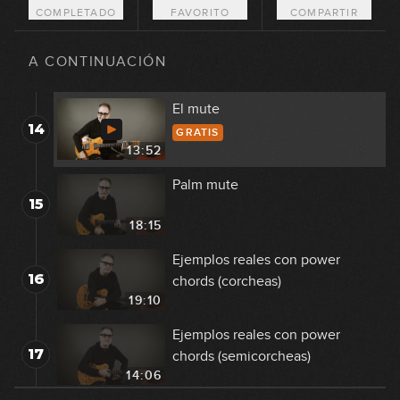
COMPLETADO
FAVORITO
COMPARTIR
Power chords (parte 2)
13
A CONTINUACIÓN
16:07
El mute
14
GRATIS
13:52
Palm mute
15
18:15
Ejemplos reales con power
16
chords (corcheas)
19:10
Ejemplos reales con power
17
chords (semicorcheas)
14:06