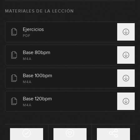
7
GRATIS
07:40
MATERIALES DE LA LECCIÓN
Lectura de acordes
8
Ejercicios
08:47
PDF
Efecto "Chak"
Base 80bpm
9
M4A
11:46
Ritmos de semicorcheas
Base 100bpm
10
M4A
17:23
Base 120bpm
Anticipación de acordes
M4A
11
11:41
Power chords (parte 1)
12
14:40