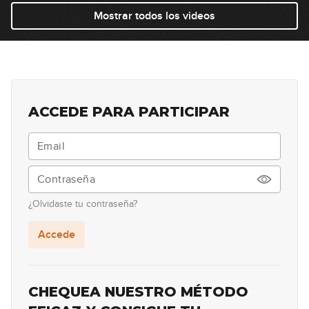
El acorde F
Mostrar todos los videos
18
08:50
Acordes con cejilla mayores
19
desde la sexta cuerda
08:43
ACCEDE PARA PARTICIPAR
Acordes con cejilla menores
20
desde la sexta cuerda
11:32
Acordes B y Bm
21
¿Olvidaste tu contraseña?
13:30
Accede
Acordes con cejilla desde la
22
quinta cuerda
12:06
CHEQUEA NUESTRO MÉTODO
Ejemplos reales con acordes con