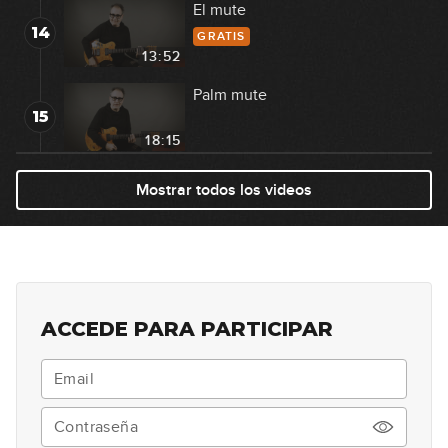
El mute
14
GRATIS
13:52
Palm mute
15
18:15
Ejemplos reales con power
Mostrar todos los videos
16
chords (corcheas)
19:10
Ejemplos reales con power
17
chords (semicorcheas)
14:06
ACCEDE PARA PARTICIPAR
El acorde F
18
08:50
Acordes con cejilla mayores