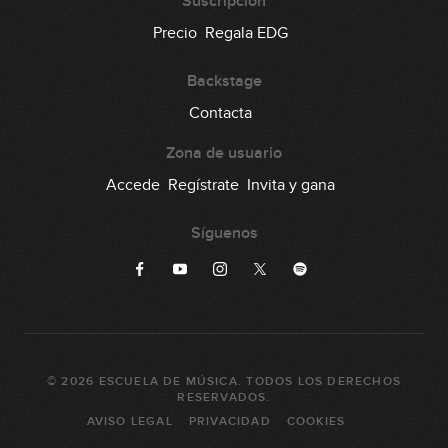
Suscripción
Precio
Regala EDG
Backstage
Contacta
Zona de usuario
Accede
Regístrate
Invita y gana
Síguenos
©
2026
ESCUELA DE MÚSICA
. TODOS LOS DERECHOS
RESERVADOS.
AVISO LEGAL
PRIVACIDAD
COOKIES