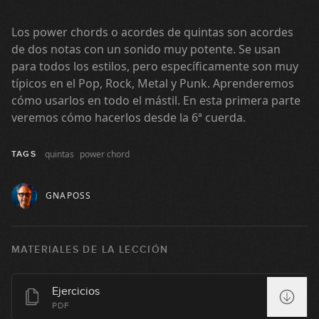
3
GRATIS
11:04
Los power chords o acordes de quintas son acordes
Ritmos básicos de corcheas
de dos notas con un sonido muy potente. Se usan
4
para todos los estilos, pero específicamente son muy
24:23
típicos en el Pop, Rock, Metal y Punk. Aprenderemos
cómo usarlos en todo el mástil. En esta primera parte
Acordes abiertos mayores: E y A
veremos cómo hacerlos desde la 6ª cuerda.
5
09:02
quintas
power chord
TAGS
Acordes abiertos menores: Em,
6
Am y Dm
GNAPOSS
08:15
Creación de ritmos de corcheas
7
GRATIS
MATERIALES DE LA LECCIÓN
07:40
Lectura de acordes
Ejercicios
8
PDF
08:47