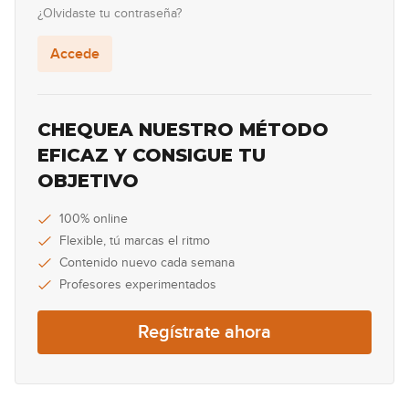
19
desde la sexta cuerda
¿Olvidaste tu contraseña?
08:43
Accede
Acordes con cejilla menores
20
desde la sexta cuerda
11:32
CHEQUEA NUESTRO MÉTODO
Acordes B y Bm
EFICAZ Y CONSIGUE TU
21
OBJETIVO
13:30
Acordes con cejilla desde la
100% online
22
quinta cuerda
Flexible, tú marcas el ritmo
12:06
Contenido nuevo cada semana
Profesores experimentados
Ejemplos reales con acordes con
23
cejilla (corcheas)
Regístrate ahora
14:47
Ejemplos reales con acordes con
24
cejilla (semicorcheas)