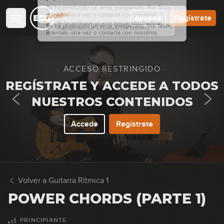
Accede
Regístrate
· ACCESO RESTRINGIDO ·
REGÍSTRATE Y ACCEDE A TODOS
NUESTROS CONTENIDOS
Accede
Regístrate
Principios básicos
1
13:25
Acordes abiertos mayores: G, C y
Volver a Guitarra Rítmica 1
2
D
POWER CHORDS (PARTE 1)
11:47
Cambios de acordes
PRINCIPIANTE