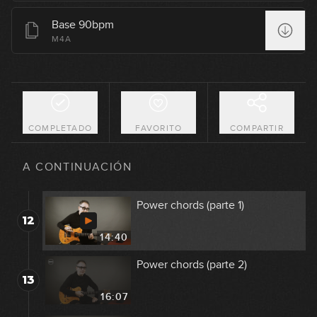
Base 90bpm
Efecto "Chak"
M4A
9
11:46
Ritmos de semicorcheas
10
17:23
COMPLETADO
FAVORITO
COMPARTIR
Anticipación de acordes
11
A CONTINUACIÓN
11:41
Power chords (parte 1)
12
14:40
Power chords (parte 2)
13
16:07