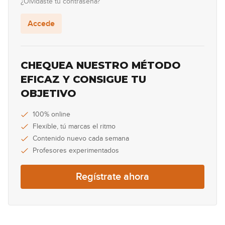
¿Olvidaste tu contraseña?
07:49
Accede
Acordes sus2 con cejilla
17
06:25
CHEQUEA NUESTRO MÉTODO
Acordes 7sus4
EFICAZ Y CONSIGUE TU
18
OBJETIVO
06:20
Acordes 5/2
100% online
19
Flexible, tú marcas el ritmo
09:28
Contenido nuevo cada semana
Profesores experimentados
Acordes Maj7 abiertos
20
Regístrate ahora
10:23
Acordes m7 abiertos
21
09:06