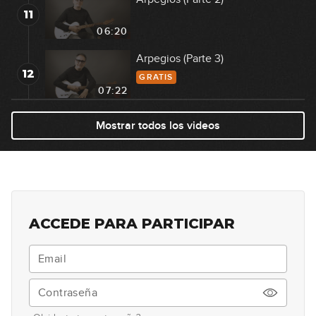
11
06:20
Arpegios (Parte 3)
12
GRATIS
07:22
Acordes sus2 y sus4 abiertos
Mostrar todos los videos
13
12:15
Adornos con acordes abiertos
14
10:57
ACCEDE PARA PARTICIPAR
Adornos con acordes abiertos:
15
ejemplos
05:57
Acordes sus4 con cejilla
16