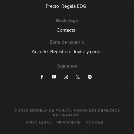
Precio
Regala EDG
Backstage
Contacta
Zona de usuario
Accede
Regístrate
Invita y gana
Síguenos
©
2026
ESCUELA DE MÚSICA
. TODOS LOS DERECHOS
RESERVADOS.
AVISO LEGAL
PRIVACIDAD
COOKIES