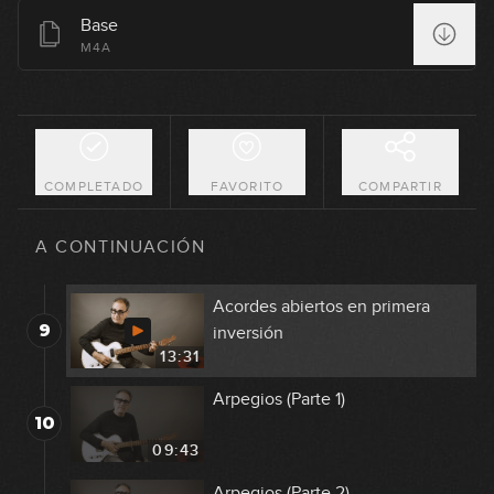
Base
Blues de 12 compases
M4A
6
05:16
Ejemplo real con acordes M, m y
7
7 (Parte 1)
09:17
COMPLETADO
FAVORITO
COMPARTIR
Ejemplo real con acordes M, m y
8
7 (Parte 2)
A CONTINUACIÓN
08:23
Acordes abiertos en primera
9
inversión
13:31
Arpegios (Parte 1)
10
09:43
Arpegios (Parte 2)