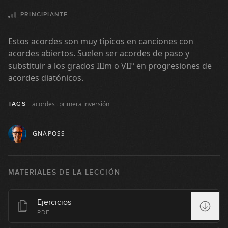
PRINCIPIANTE
Acordes 7 abiertos
1
Estos acordes son muy típicos en canciones con
08:55
acordes abiertos. Suelen ser acordes de paso y
substituir a los grados IIIm o VIIº en progresiones de
Acordes 7 abiertos: ejercicios
acordes diatónicos.
2
11:29
acordes
primera inversión
TAGS
Acordes 7 con cejilla
3
GNAPOSS
08:21
Acordes 7 con cejilla: ejercicios
4
MATERIALES DE LA LECCIÓN
09:10
El Shuffle
Ejercicios
5
PDF
06:57