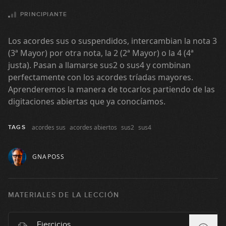
Acordes 7 con cejilla: ejercicios
PRINCIPIANTE
4
09:10
Los acordes sus o suspendidos, intercambian la nota 3
El Shuffle
(3ª Mayor) por otra nota, la 2 (2ª Mayor) o la 4 (4ª
5
justa). Pasan a llamarse sus2 o sus4 y combinan
06:57
perfectamente con los acordes tríadas mayores.
Aprenderemos la manera de tocarlos partiendo de las
Blues de 12 compases
digitaciones abiertas que ya conocíamos.
6
05:16
acordes sus
acordes abiertos
sus2
sus4
TAGS
Ejemplo real con acordes M, m y
7
7 (Parte 1)
GNAPOSS
09:17
Ejemplo real con acordes M, m y
8
7 (Parte 2)
MATERIALES DE LA LECCIÓN
08:23
Acordes abiertos en primera
Ejercicios