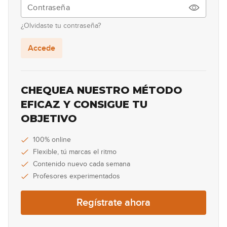
Acordes Maj7 abiertos
20
¿Olvidaste tu contraseña?
10:23
Accede
Acordes m7 abiertos
21
09:06
CHEQUEA NUESTRO MÉTODO
Acordes Maj7 con fundamental
EFICAZ Y CONSIGUE TU
22
en 6a, 5a y 4a cuerda
OBJETIVO
13:21
Acordes m7 con fundamental en
100% online
23
6a, 5a y 4a cuerda
Flexible, tú marcas el ritmo
17:13
Contenido nuevo cada semana
Profesores experimentados
Ejemplo real con acordes Maj7,
24
m7 y 7 (Parte 1)
Regístrate ahora
10:33
Ejemplo real con acordes Maj7,