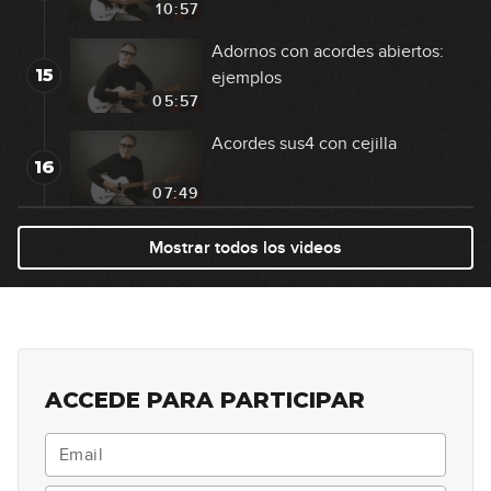
10:57
Adornos con acordes abiertos:
15
ejemplos
05:57
Acordes sus4 con cejilla
16
07:49
Acordes sus2 con cejilla
Mostrar todos los videos
17
06:25
Acordes 7sus4
18
06:20
ACCEDE PARA PARTICIPAR
Acordes 5/2
19
09:28