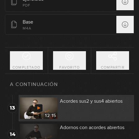
9
inversión
PDF
13:31
Base
Arpegios (Parte 1)
M4A
10
09:43
Arpegios (Parte 2)
11
06:20
COMPLETADO
FAVORITO
COMPARTIR
Arpegios (Parte 3)
12
GRATIS
A CONTINUACIÓN
07:22
Acordes sus2 y sus4 abiertos
13
12:15
Adornos con acordes abiertos
14