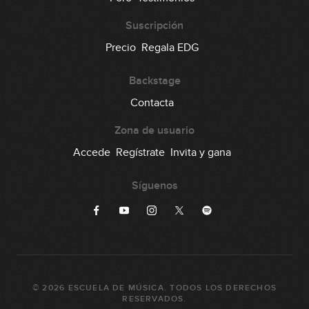
Suscripción
Precio
Regala EDG
Backstage
Contacta
Zona de usuario
Accede
Regístrate
Invita y gana
Síguenos
©
2026
ESCUELA DE MÚSICA
. TODOS LOS DERECHOS
RESERVADOS.