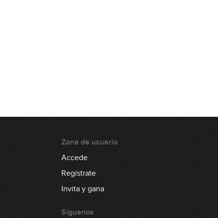
13:38
Acordes dim7
19:35
Acordes Maj9
12:17
Acordes m9
Zona de usuario
10:31
Accede
Acordes m11
Regístrate
11:29
Invita y gana
Acordes 9sus4
Síguenos