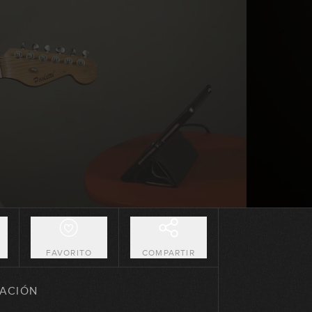
El Riff de guitarra (parte 1)
14:17
El Riff de guitarra (parte 2)
19:18
O
FAVORITO
COMPARTIR
Acompañamientos Blues-Rock
(parte 1)
ACIÓN
17:13