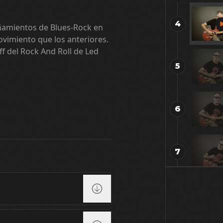
4
amientos de Blues-Rock en
vimiento que los anteriores.
iff del Rock And Roll de Led
5
6
7
8