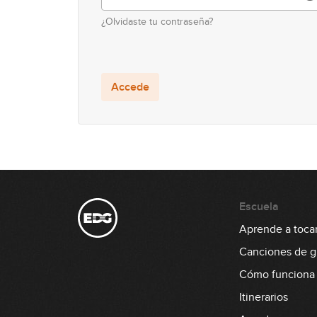
¿Olvidaste tu contraseña?
Accede
Escuela
Aprende a tocar 
Canciones de gu
Cómo funciona
Itinerarios