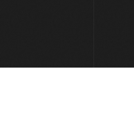
Acordes cuatríadas desde la
cuarta cuerda
12:14
Acordes cuatríadas “hacia la
izquierda”
08:10
Acordes cuatríadas: resumen
11:20
Patrones de semicorcheas
12:45
Uso de semicorcheas en Funk y
Pop
16:23
Acordes m7(b5)