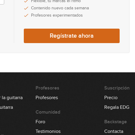
Flexible, tú marcas el ritmo
14
Contenido nuevo cada semana
Profesores experimentados
15
Regístrate ahora
16
17
Profesores
Suscripción
la guitarra
Profesores
Precio
18
itarra
Regala EDG
Comunidad
Foro
Backstage
Testimonios
Contacta
19