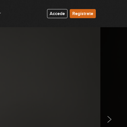
Accede
Regístrate
El Riff de guitarra (parte 1)
14:17
El Riff de guitarra (parte 2)
19:18
Acompañamientos Blues-Rock
(parte 1)
17:13
Acompañamientos Blues-Rock
(parte 2)
15:17
Acordes 9