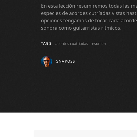
En esta lección resumiremos todas las ma
especies de acordes cutríadas vistas ha
opciones tengamos de tocar cada acorde,
sonora como guitarristas rítmicos.
acordes cuatríadas
resumen
TAGS
GNAPOSS