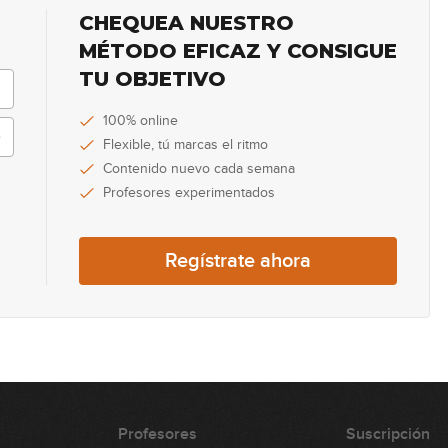
CHEQUEA NUESTRO
16
MÉTODO EFICAZ Y CONSIGUE
TU OBJETIVO
17
100% online
Flexible, tú marcas el ritmo
Contenido nuevo cada semana
Profesores experimentados
18
Regístrate ahora
19
20
Profesores
Suscripción