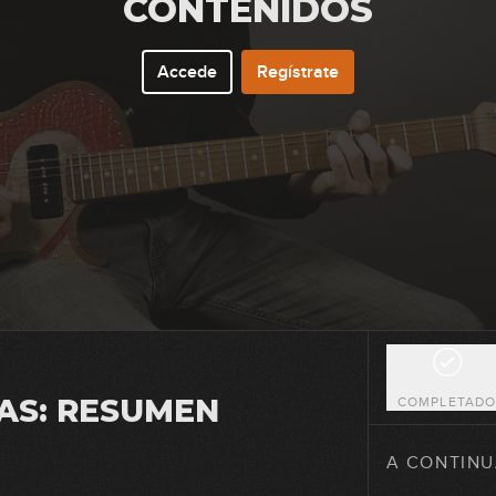
CONTENIDOS
Accede
Regístrate
6
7
8
9
AS: RESUMEN
COMPLETAD
10
A CONTINU