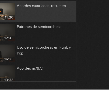
Acordes cuatríadas: resumen
11:20
Patrones de semicorcheas
12:45
Uso de semicorcheas en Funk y
Pop
16:23
Acordes m7(b5)
13:38
Acordes dim7
19:35