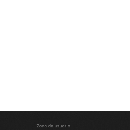
Acordes Maj9
12:17
Acordes m9
10:31
Acordes m11
11:29
Acordes 9sus4
11:27
Ejemplo real 1
10:28
Ejemplo real 2
Zona de usuario