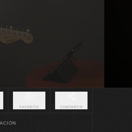
15:59
Acordes 6
13:41
Combinación de acordes 6 y 9
08:21
Combinación de acordes 6, 9,
Maj7 y m7
14:47
Acordes cuatríadas desde la
cuarta cuerda
12:14
O
FAVORITO
COMPARTIR
Acordes cuatríadas “hacia la
izquierda”
ACIÓN
08:10