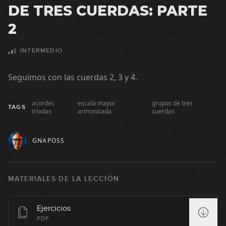
tríadas: Ejemplos
DE TRES CUERDAS: PARTE
11:02
2
Acordes tríadas en grupos de tres
11
cuerdas: Parte 1
INTERMEDIO
13:14
Acordes tríadas en grupos de tres
Seguimos con las cuerdas 2, 3 y 4.
12
cuerdas: Parte 2
06:04
acordes
escala mayor
grupos de tres
TAGS
tríadas
armonizada
cuerdas
Acordes tríadas en grupos de tres
13
cuerdas: Parte 3
05:55
GNAPOSS
Acordes tríadas en grupos de tres
14
cuerdas: Parte 4
MATERIALES DE LA LECCIÓN
04:06
Acordes tríadas en grupos de tres
Ejercicios
15
cuerdas: Parte 5
PDF
05:55