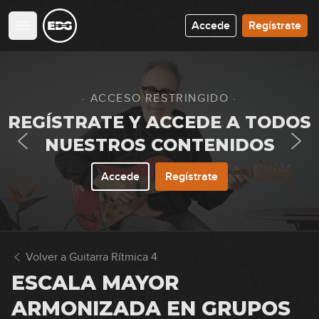
Acordes tríadas CAGED: Parte 5
5
Accede
Regístrate
08:06
Acordes tríadas CAGED: Parte 6
6
07:18
· ACCESO RESTRINGIDO ·
REGÍSTRATE Y ACCEDE A TODOS
Chord embellishment con tríadas
7
mayores
NUESTROS CONTENIDOS
09:46
Accede
Regístrate
Chord embellishment con tríadas
8
mayores: Ejemplos
14:50
Chord embellishment con tríadas
Volver a Guitarra Rítmica 4
9
menores
05:07
ESCALA MAYOR
Chord embellishment con
ARMONIZADA EN GRUPOS
10