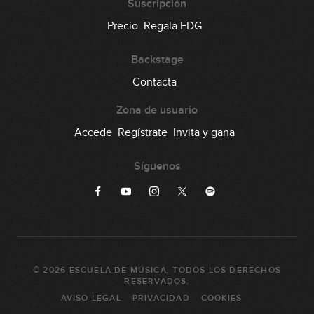
Suscripción
Precio
Regala EDG
Backstage
Contacta
Zona de usuario
Accede
Regístrate
Invita y gana
Síguenos
©
2026
ESCUELA DE MÚSICA
. TODOS LOS DERECHOS
RESERVADOS.
AVISO LEGAL
PRIVACIDAD
COOKIES