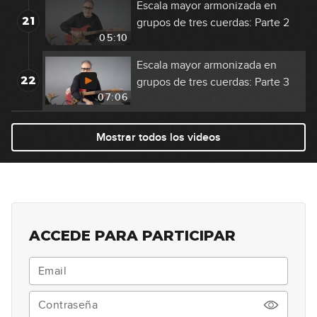
Escala mayor armonizada en
21
grupos de tres cuerdas: Parte 2
05:10
Escala mayor armonizada en
22
grupos de tres cuerdas: Parte 3
07:06
Mostrar todos los videos
ACCEDE PARA PARTICIPAR