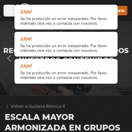
Acordes tríadas CAGED: Parte 5
5
Accede
Regístrate
¡Ups!
08:06
Se ha producido un error inesperado. Por favor,
inténtalo otra vez o contacta con nosotros.
Acordes tríadas CAGED: Parte 6
6
¡Ups!
07:18
· ACCESO RESTRINGIDO ·
Se ha producido un error inesperado. Por favor,
REGÍSTRATE Y ACCEDE A TODOS
Chord embellishment con tríadas
inténtalo otra vez o contacta con nosotros.
7
mayores
NUESTROS CONTENIDOS
09:46
¡Ups!
Accede
Regístrate
Se ha producido un error inesperado. Por favor,
Chord embellishment con tríadas
inténtalo otra vez o contacta con nosotros.
8
mayores: Ejemplos
14:50
Chord embellishment con tríadas
Volver a Guitarra Rítmica 4
9
menores
05:07
ESCALA MAYOR
Chord embellishment con
ARMONIZADA EN GRUPOS
10