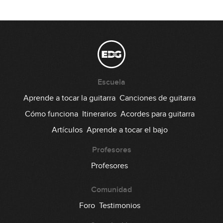
Escuela
Aprende a tocar la guitarra
Canciones de guitarra
Cómo funciona
Itinerarios
Acordes para guitarra
Artículos
Aprende a tocar el bajo
Profesores
Profesores
Comunidad
Foro
Testimonios